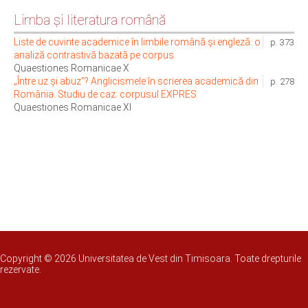
Limba şi literatura română
Liste de cuvinte academice în limbile română și engleză: o
p. 373
analiză contrastivă bazată pe corpus
Quaestiones Romanicae X
„Între uz și abuz”? Anglicismele în scrierea academică din
p. 278
România. Studiu de caz: corpusul EXPRES
Quaestiones Romanicae XI
Copyright © 2026 Universitatea de Vest din Timisoara. Toate drepturile
rezervate.