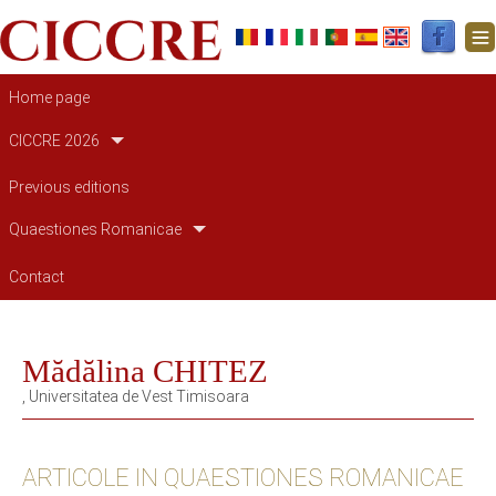
Main navigation
Home page
CICCRE 2026
Previous editions
Quaestiones Romanicae
Contact
Mădălina CHITEZ
, Universitatea de Vest Timisoara
ARTICOLE IN QUAESTIONES ROMANICAE