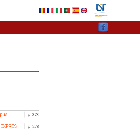
rpus
p. 373
ul EXPRES
p. 278