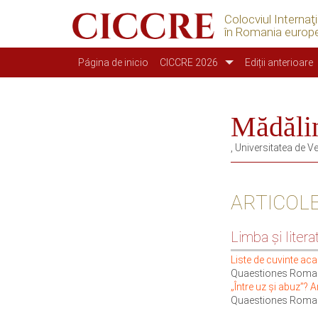
Colocviul Internaţ
în Romania europ
Navegación principal
Página de inicio
CICCRE 2026
Ediții anterioare
Mădăli
, Universitatea de 
ARTICOL
Limba şi liter
Liste de cuvinte ac
Quaestiones Roma
„Între uz și abuz”?
Quaestiones Roman