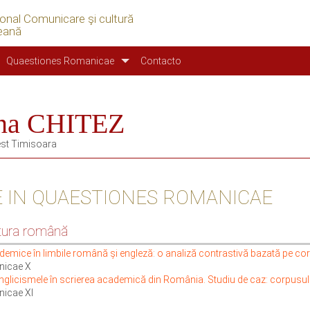
ional Comunicare şi cultură
eană
Quaestiones Romanicae
Contacto
na CHITEZ
Vest Timisoara
E IN QUAESTIONES ROMANICAE
atura română
ademice în limbile română și engleză: o analiză contrastivă bazată pe co
nicae X
 Anglicismele în scrierea academică din România. Studiu de caz: corpus
icae XI