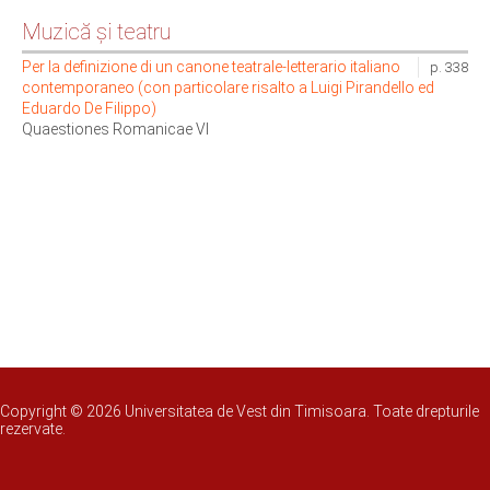
Muzică și teatru
Per la definizione di un canone teatrale-letterario italiano
p. 338
contemporaneo (con particolare risalto a Luigi Pirandello ed
Eduardo De Filippo)
Quaestiones Romanicae VI
Copyright © 2026 Universitatea de Vest din Timisoara. Toate drepturile
rezervate.