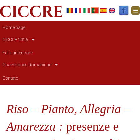
Navegação principal
Home page
CICCRE 2026
Ediții anterioare
Quaestiones Romanicae
Contato
Riso – Pianto, Allegria –
Amarezza :
presenze e