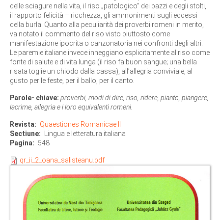
delle sciagure nella vita, il riso „patologico” dei pazzi e degli stolti,
il rapporto felicità – ricchezza, gli ammonimenti sugli eccessi
della burla. Quanto alla peculiarità dei proverbi romeni in merito,
va notato il commento del riso visto piuttosto come
manifestazione ipocrita o canzonatoria nei confronti degli altri.
Le paremie italiane invece inneggiano esplicitamente al riso come
fonte di salute e di vita lunga (il riso fa buon sangue; una bella
risata toglie un chiodo dalla cassa), all’allegria conviviale, al
gusto per le feste, per il ballo, per il canto.
Parole- chiave:
proverbi, modi di dire, riso, ridere, pianto, piangere,
lacrime, allegria e i loro equivalenti romeni.
Revista
Quaestiones Romanicae II
Sectiune
Lingua e letteratura italiana
Pagina
548
qr_ii_2_oana_salisteanu.pdf