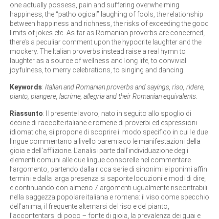
one actually possess, pain and suffering overwhelming
happiness, the “pathological” laughing of fools, the relationship
between happiness and richness, the risks of exceeding the good
limits of jokes etc. As far as Romanian proverbs are concerned,
there’s a peculiar comment upon the hypocrite laughter and the
mockery. The Italian proverbs instead raise a real hymn to
laughter as a source of wellness and long life, to convivial
joyfulness, to merry celebrations, to singing and dancing.
Keywords
:
Italian and Romanian proverbs and sayings, riso, ridere,
pianto, piangere, lacrime, allegria and their Romanian equivalents.
Riassunto
: Il presente lavoro, nato in seguito allo spoglio di
decine di raccolte italiane e romene di proverbi ed espressioni
idiomatiche, si propone di scoprire il modo specifico in cui le due
lingue commentano a livello paremiaco le manifestazioni della
gioia e dell’afflizione. L’analisi parte dall’individuazione degli
elementi comuni alle due lingue consorelle nel commentare
l’argomento, partendo dalla ricca serie di sinonimi e iponimi affini
termini e dalla larga presenza si saporite locuzioni e modi di dire,
e continuando con almeno 7 argomenti ugualmente riscontrabili
nella saggezza popolare italiana e romena: il viso come specchio
dell’anima, il frequente alternarsi del riso e del pianto,
l’accontentarsi di poco – fonte di gioia, la prevalenza dei guai e