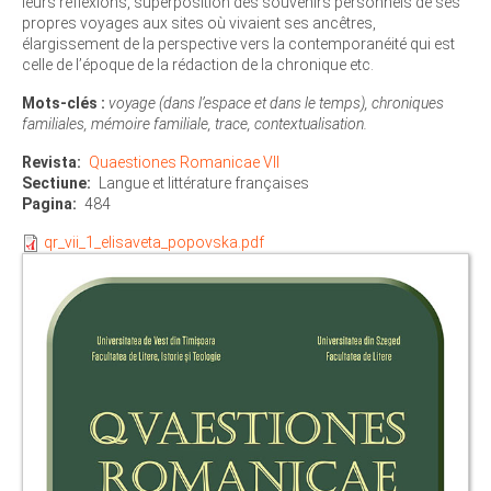
leurs réflexions, superposition des souvenirs personnels de ses
propres voyages aux sites où vivaient ses ancêtres,
élargissement de la perspective vers la contemporanéité qui est
celle de l’époque de la rédaction de la chronique etc.
Mots-clés :
voyage (dans l’espace et dans le temps), chroniques
familiales, mémoire familiale, trace, contextualisation.
Revista
Quaestiones Romanicae VII
Sectiune
Langue et littérature françaises
Pagina
484
qr_vii_1_elisaveta_popovska.pdf