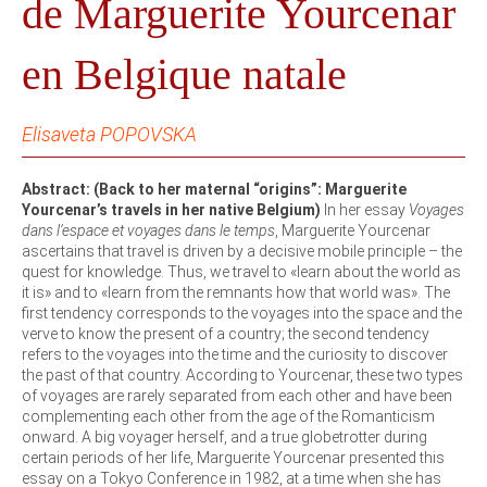
de Marguerite Yourcenar
en Belgique natale
Elisaveta POPOVSKA
Abstract: (Back to her maternal “origins”: Marguerite
Yourcenar’s travels in her native Belgium)
In her essay
Voyages
dans l’espace et voyages dans le temps
, Marguerite Yourcenar
ascertains that travel is driven by a decisive mobile principle – the
quest for knowledge. Thus, we travel to «learn about the world as
it is» and to «learn from the remnants how that world was». The
first tendency corresponds to the voyages into the space and the
verve to know the present of a country; the second tendency
refers to the voyages into the time and the curiosity to discover
the past of that country. According to Yourcenar, these two types
of voyages are rarely separated from each other and have been
complementing each other from the age of the Romanticism
onward. A big voyager herself, and a true globetrotter during
certain periods of her life, Marguerite Yourcenar presented this
essay on a Tokyo Conference in 1982, at a time when she has