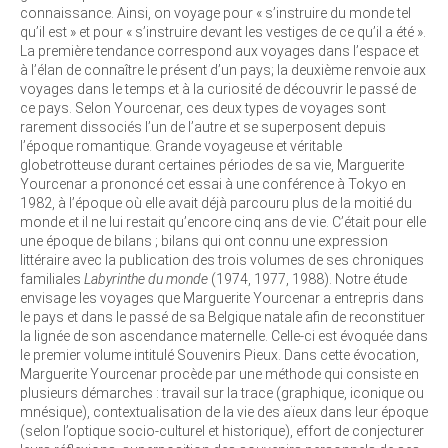
connaissance. Ainsi, on voyage pour « s’instruire du monde tel
qu’il est » et pour « s’instruire devant les vestiges de ce qu’il a été ».
La première tendance correspond aux voyages dans l’espace et
à l’élan de connaître le présent d’un pays; la deuxième renvoie aux
voyages dans le temps et à la curiosité de découvrir le passé de
ce pays. Selon Yourcenar, ces deux types de voyages sont
rarement dissociés l’un de l’autre et se superposent depuis
l’époque romantique. Grande voyageuse et véritable
globetrotteuse durant certaines périodes de sa vie, Marguerite
Yourcenar a prononcé cet essai à une conférence à Tokyo en
1982, à l’époque où elle avait déjà parcouru plus de la moitié du
monde et il ne lui restait qu’encore cinq ans de vie. C’était pour elle
une époque de bilans ; bilans qui ont connu une expression
littéraire avec la publication des trois volumes de ses chroniques
familiales
Labyrinthe du monde
(1974, 1977, 1988). Notre étude
envisage les voyages que Marguerite Yourcenar a entrepris dans
le pays et dans le passé de sa Belgique natale afin de reconstituer
la lignée de son ascendance maternelle. Celle-ci est évoquée dans
le premier volume intitulé Souvenirs Pieux. Dans cette évocation,
Marguerite Yourcenar procède par une méthode qui consiste en
plusieurs démarches : travail sur la trace (graphique, iconique ou
mnésique), contextualisation de la vie des aïeux dans leur époque
(selon l’optique socio-culturel et historique), effort de conjecturer