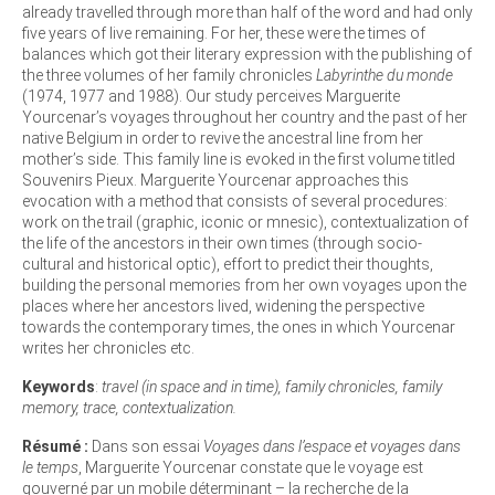
already travelled through more than half of the word and had only
five years of live remaining. For her, these were the times of
balances which got their literary expression with the publishing of
the three volumes of her family chronicles
Labyrinthe du monde
(1974, 1977 and 1988). Our study perceives Marguerite
Yourcenar’s voyages throughout her country and the past of her
native Belgium in order to revive the ancestral line from her
mother’s side. This family line is evoked in the first volume titled
Souvenirs Pieux. Marguerite Yourcenar approaches this
evocation with a method that consists of several procedures:
work on the trail (graphic, iconic or mnesic), contextualization of
the life of the ancestors in their own times (through socio-
cultural and historical optic), effort to predict their thoughts,
building the personal memories from her own voyages upon the
places where her ancestors lived, widening the perspective
towards the contemporary times, the ones in which Yourcenar
writes her chronicles etc.
Keywords
:
travel (in space and in time), family chronicles, family
memory, trace, contextualization.
Résumé :
Dans son essai
Voyages dans l’espace et voyages dans
le temps
, Marguerite Yourcenar constate que le voyage est
gouverné par un mobile déterminant – la recherche de la