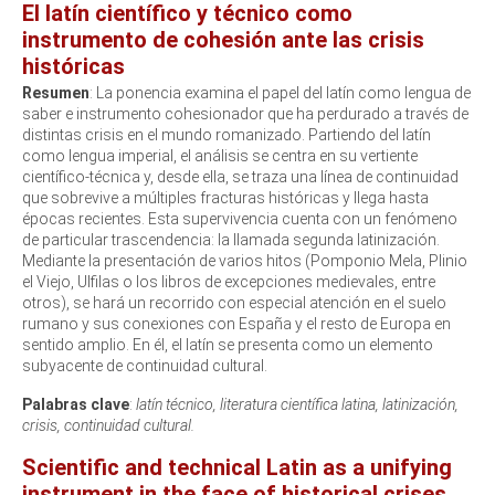
El latín científico y técnico como
instrumento de cohesión ante las crisis
históricas
Resumen
: La ponencia examina el papel del latín como lengua de
saber e instrumento cohesionador que ha perdurado a través de
distintas crisis en el mundo romanizado. Partiendo del latín
como lengua imperial, el análisis se centra en su vertiente
científico-técnica y, desde ella, se traza una línea de continuidad
que sobrevive a múltiples fracturas históricas y llega hasta
épocas recientes. Esta supervivencia cuenta con un fenómeno
de particular trascendencia: la llamada segunda latinización.
Mediante la presentación de varios hitos (Pomponio Mela, Plinio
el Viejo, Ulfilas o los libros de excepciones medievales, entre
otros), se hará un recorrido con especial atención en el suelo
rumano y sus conexiones con España y el resto de Europa en
sentido amplio. En él, el latín se presenta como un elemento
subyacente de continuidad cultural.
Palabras clave
:
latín técnico, literatura científica latina, latinización,
crisis, continuidad cultural.
Scientific and technical Latin as a unifying
instrument in the face of historical crises