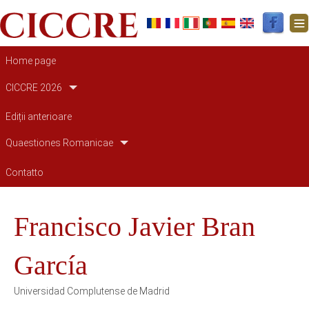
Navigazione principale
Home page
CICCRE 2026
Ediții anterioare
Quaestiones Romanicae
Contatto
Francisco Javier Bran
García
Universidad Complutense de Madrid