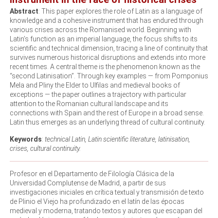
Abstract
: This paper explores the role of Latin as a language of
knowledge and a cohesive instrument that has endured through
various crises across the Romanised world. Beginning with
Latin’s function as an imperial language, the focus shifts to its
scientific and technical dimension, tracing a line of continuity that
survives numerous historical disruptions and extends into more
recent times. A central theme is the phenomenon known as the
“second Latinisation”. Through key examples — from Pomponius
Mela and Pliny the Elder to Ulfilas and medieval books of
exceptions — the paper outlines a trajectory with particular
attention to the Romanian cultural landscape and its
connections with Spain and the rest of Europe in a broad sense.
Latin thus emerges as an underlying thread of cultural continuity.
Keywords
:
technical Latin, Latin scientific literature, latinisation,
crises, cultural continuity.
Profesor en el Departamento de Filología Clásica de la
Universidad Complutense de Madrid, a partir de sus
investigaciones iniciales en crítica textual y transmisión de texto
de Plinio el Viejo ha profundizado en el latín de las épocas
medieval y moderna, tratando textos y autores que escapan del