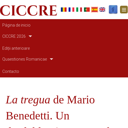
Navegación principal
Página de inicio
CICCRE 2026
Ediții anterioare
Quaestiones Romanicae
Contacto
La tregua
de Mario
Benedetti. Un