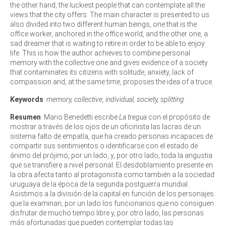
the other hand, the luckiest people that can contemplate all the
views that the city offers. The main character is presented to us
also divided into two different human beings, one that is the
office worker, anchored in the office world, and the other one, a
sad dreamer that is waiting to retire in order to be able to enjoy
life. This is how the author achieves to combine personal
memory with the collective one and gives evidence of a society
that contaminates its citizens with solitude, anxiety, lack of
compassion and, at the same time, proposes the idea of a truce.
Keywords
:
memory, collective, individual, society, splitting.
Resumen
: Mario Benedetti escribe
La tregua
con el propósito de
mostrar a través de los ojos de un oficinista las lacras de un
sistema falto de empatía, que ha creado personas incapaces de
compartir sus sentimientos o identificarse con el estado de
ánimo del prójimo, por un lado, y, por otro lado, toda la angustia
que se transfiere a nivel personal. El desdoblamiento presente en
la obra afecta tanto al protagonista como también a la sociedad
uruguaya de la época de la segunda postguerra mundial.
Asistimos a la división de la capital en función de los personajes
que la examinan, por un lado los funcionarios que no consiguen
disfrutar de mucho tiempo libre y, por otro lado, las personas
más afortunadas que pueden contemplar todas las