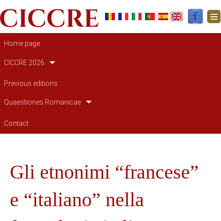
Main navigation
Home page
CICCRE 2026
Previous editions
Quaestiones Romanicae
Contact
Gli etnonimi “francese”
e “italiano” nella