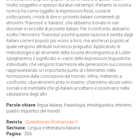
molto soggettivi e spesso duraturi nel tempo. Pertanto la nostra
ricerca ha come oggetto le espressioni fisse, ossia le
collocazioni, i modi di dire e i proverbi italiani contenenti gli
etnonimi ‘francese’ e ‘italiano’, che abbiamo trovato in vari
dizionari e raccolte di proverbi italiani. Per il confronto abbiamo
scelto l’etnonimo ‘francese’ poiché questa nazione è sentita dagli
italiani come il popolo più vicino a loro, ma anche un popolo al
quale vengono attribuiti numerosi pregiudizi. Applicando le
metodologie e gli strumenti della scuola etnolinguistica di Lublin
spiegheremo il significato e i valori delle espressioni linguistiche
individuate, che vengono trasmesse alle generazioni successive,
rappresentando un importante punto di riferimento nella
formazione della concezione del mondo. Infine, mettendo a
confronto i due etnonimi presi in esame, chiariremo alcuni valori
sociali e di mentalità che gli italiani accettano e osservano nella
valutazione degli altri.
Parole-chiave
:
lingua italiana, fraseologia, etnolinguistica, etnonimi,
quadro linguistico del mondo.
Revista
Quaestiones Romanicae V
Sectiune
Lingua e letteratura italiana
Pagina
358