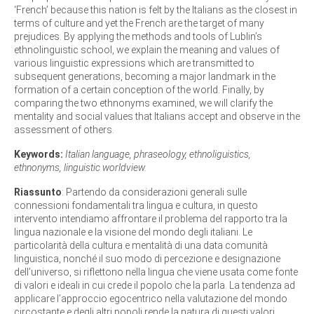
‘French’ because this nation is felt by the Italians as the closest in
terms of culture and yet the French are the target of many
prejudices. By applying the methods and tools of Lublin’s
ethnolinguistic school, we explain the meaning and values of
various linguistic expressions which are transmitted to
subsequent generations, becoming a major landmark in the
formation of a certain conception of the world. Finally, by
comparing the two ethnonyms examined, we will clarify the
mentality and social values that Italians accept and observe in the
assessment of others.
Keywords:
Italian language, phraseology, ethnoliguistics,
ethnonyms, linguistic worldview.
Riassunto
: Partendo da considerazioni generali sulle
connessioni fondamentali tra lingua e cultura, in questo
intervento intendiamo affrontare il problema del rapporto tra la
lingua nazionale e la visione del mondo degli italiani. Le
particolarità della cultura e mentalità di una data comunità
linguistica, nonché il suo modo di percezione e designazione
dell’universo, si riflettono nella lingua che viene usata come fonte
di valori e ideali in cui crede il popolo che la parla. La tendenza ad
applicare l’approccio egocentrico nella valutazione del mondo
circostante e degli altri popoli rende la natura di questi valori