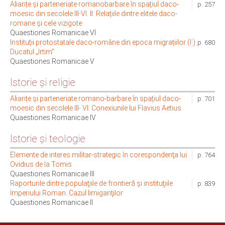
Alianțe și parteneriate romanobarbare în spațiul daco-
p. 257
moesic din secolele III-VI. II: Relațiile dintre elitele daco-
romane și cele vizigote
Quaestiones Romanicae VI
Instituții protostatale daco-române din epoca migrațiilor (II).
p. 680
Ducatul „Irtim”
Quaestiones Romanicae V
Istorie şi religie
Alianțe și parteneriate romano-barbare în spațiul daco-
p. 701
moesic din secolele III- VI: Conexiunile lui Flavius Aetius
Quaestiones Romanicae IV
Istorie și teologie
Elemente de interes militar-strategic în corespondenţa lui
p. 764
Ovidius de la Tomis
Quaestiones Romanicae III
Raporturile dintre populaţiile de frontieră şi instituţiile
p. 839
Imperiului Roman. Cazul limiganţilor
Quaestiones Romanicae II