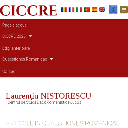
Navigation principale
Page d'accueil
CICCRE 2026
Ediții anterioare
Quaestiones Romanicae
Contact
Laurenţiu NISTORESCU
, Centrul de Studii DacoRomanistice Lucus
ARTICOLE IN QUAESTIONES ROMANICAE