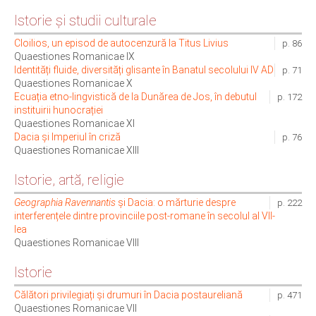
Istorie și studii culturale
Cloilios, un episod de autocenzură la Titus Livius
p. 86
Quaestiones Romanicae IX
Identități fluide, diversități glisante în Banatul secolului IV AD
p. 71
Quaestiones Romanicae X
Ecuația etno-lingvistică de la Dunărea de Jos, în debutul
p. 172
instituirii hunocrației
Quaestiones Romanicae XI
Dacia și Imperiul în criză
p. 76
Quaestiones Romanicae XIII
Istorie, artă, religie
Geographia Ravennantis
și Dacia: o mărturie despre
p. 222
interferențele dintre provinciile post-romane în secolul al VII-
lea
Quaestiones Romanicae VIII
Istorie
Călători privilegiați și drumuri în Dacia postaureliană
p. 471
Quaestiones Romanicae VII