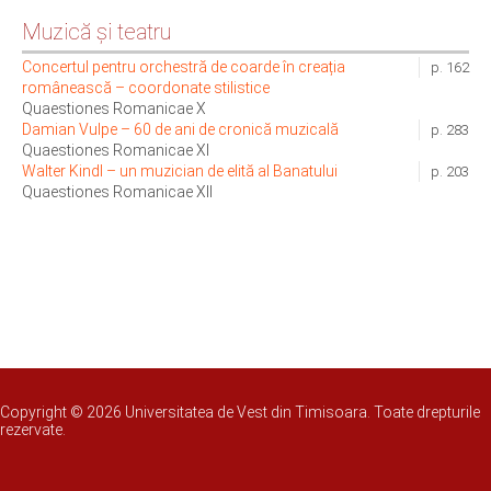
Muzică și teatru
Concertul pentru orchestră de coarde în creația
p. 162
românească – coordonate stilistice
Quaestiones Romanicae X
Damian Vulpe – 60 de ani de cronică muzicală
p. 283
Quaestiones Romanicae XI
Walter Kindl – un muzician de elită al Banatului
p. 203
Quaestiones Romanicae XII
Copyright © 2026 Universitatea de Vest din Timisoara. Toate drepturile
rezervate.