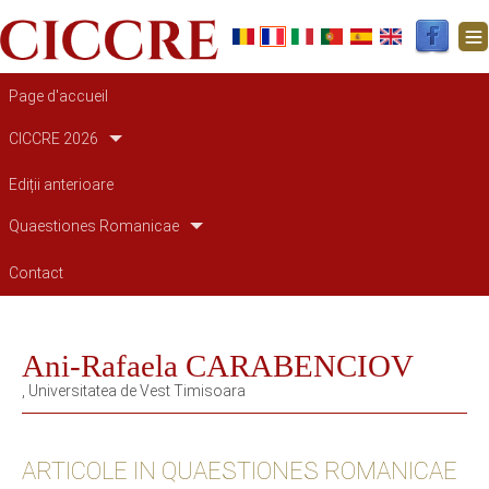
Navigation principale
Page d'accueil
CICCRE 2026
Ediții anterioare
Quaestiones Romanicae
Contact
Ani-Rafaela CARABENCIOV
, Universitatea de Vest Timisoara
ARTICOLE IN QUAESTIONES ROMANICAE