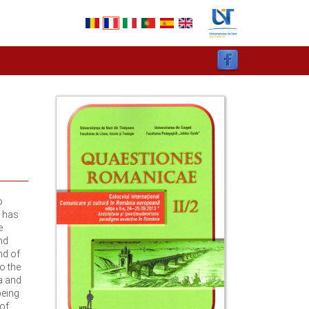
o
n has
e
nd
nd of
o the
ia and
being
 of