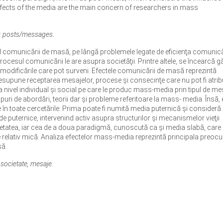
 effects of the media are the main concern of researchers in mass
y, posts/messages.
ul comunicării de masă, pe lângă problemele legate de eficienţa comunicăr
ocesul comunicării le are asupra societăţii. Printre altele, se încearcă g
modificările care pot surveni. Efectele comunicării de masă reprezintă
supune receptarea mesajelor, procese şi consecinţe care nu pot fi atrib
 nivel individual şi social pe care le produc mass-media prin tipul de mes
ipuri de abordări, teorii dar şi probleme referitoare la mass- media. Însă, 
în toate cercetările. Prima poate fi numită media puternică şi consideră
e puternice, intervenind activ asupra structurilor şi mecanismelor vieţii
societatea, iar cea de a doua paradigmă, cunoscută ca şi media slabă, care
 relativ mică. Analiza efectelor mass-media reprezintă principala preoc
să.
societate, mesaje.