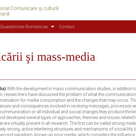
ional Comunicare şi cultură
eană
Quaestiones Romanicae
Contact
cării şi mass-media
dia)
With the development in mass communication studies, in addition t
ion, researchers have discussed the problem of what the communicatio
e motivation for media consumption and the changes that may occur. Th
esses and consequences involved in receiving messages, processes a
 communication or all individual and social changes they produce the ki
 developed several types of approaches, theories and issues related t
are virtually present in all research. The first can be called strong med
mely strong, active interfering structures and mechanisms of social life, 
 the second paradigm, known as poor media, which considers the influence