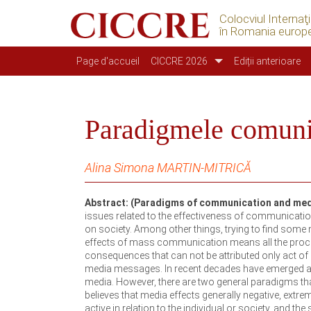
Colocviul Internaţ
în Romania europ
Navigation principale
Page d'accueil
CICCRE 2026
Ediții anterioare
Paradigmele comuni
Alina Simona MARTIN-MITRICĂ
Abstract: (Paradigms of communication and me
issues related to the effectiveness of communicat
on society. Among other things, trying to find som
effects of mass communication means all the proc
consequences that can not be attributed only act of
media messages. In recent decades have emerged and
media. However, there are two general paradigms that 
believes that media effects generally negative, extre
active in relation to the individual or society, and