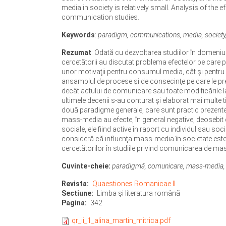
media in society is relatively small. Analysis of the
communication studies.
Keywords
:
paradigm, communications, media, societ
Rezumat
: Odată cu dezvoltarea studiilor în domeni
cercetătorii au discutat problema efectelor pe care pr
unor motivaţii pentru consumul media, cât şi pentru 
ansamblul de procese şi de consecinţe pe care le pre
decât actului de comunicare sau toate modificările la
ultimele decenii s-au conturat şi elaborat mai multe t
două paradigme generale, care sunt practic prezente 
mass-media au efecte, în general negative, deosebit d
sociale, ele fiind active în raport cu individul sau 
consideră că influenţa mass-media în societate este
cercetătorilor în studiile privind comunicarea de ma
Cuvinte-cheie:
paradigmă, comunicare, mass-media, 
Revista
Quaestiones Romanicae II
Sectiune
Limba şi literatura română
Pagina
342
qr_ii_1_alina_martin_mitrica.pdf