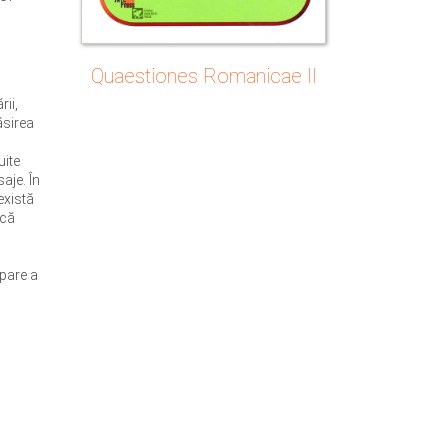
Quaestiones Romanicae II
ii,
ăsirea
uite
aje. În
există
 că
upare a