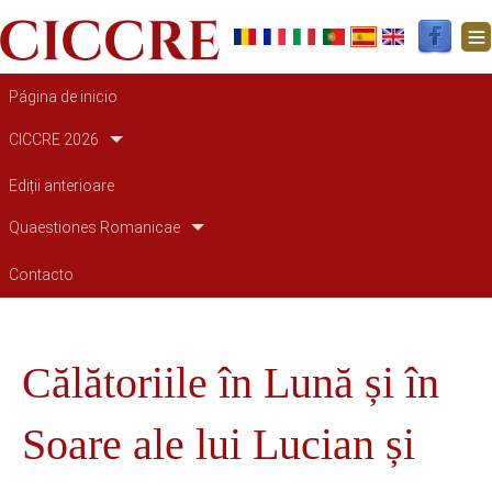
Navegación principal
Página de inicio
CICCRE 2026
Ediții anterioare
Quaestiones Romanicae
Contacto
Călătoriile în Lună și în
Soare ale lui Lucian și