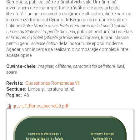
Samosata, publicat către sfârșitul vieții sale. Urmărim să
inventariem cele mai importante trăsături ale acestui tip de
literatură. Lucian a inspirat o mulțime de alți autori, dintre care ne
interesează francezul Cyrano de Bergerac și romanele sale de
ficțiune
L’autre Monde ou les États et Empires de la Lune
(
Cealaltă
Lume sau Statele și Imperiile din Lună
, publicat postum) și
Les États
et Empires du Soleil
(
Statele și Imperiile din Soare
), lucrări clasice
pentru genul
science fiction
de la începuturile epocii moderne.
Așadar, vom încerca să realizăm o comparație complexă între
aceste opere.
Cuvinte-cheie:
imaginar, călătorie, caracteristici definitorii, lună,
soare.
Revista
Quaestiones Romanicae VII
Sectiune
Limba şi literatura latină
Pagina
46
qr_vii_1_florica_bechet_0.pdf