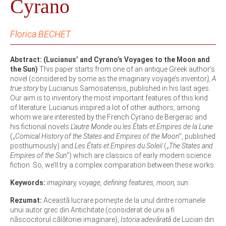
Cyrano
Florica BECHET
Abstract: (Lucianus’ and Cyrano’s Voyages to the Moon and
the Sun)
This paper starts from one of an antique Greek author’s
novel (considered by some as the imaginary voyage’s inventor
), A
true story
by Lucianus Samosatensis, published in his last ages.
Our aim is to inventory the most important features of this kind
of literature. Lucianus inspired a lot of other authors, among
whom we are interested by the French Cyrano de Bergerac and
his fictional novels
L’autre Monde ou les États et Empires de la Lune
(„
Comical History of the States and Empires of the Moon
”, published
posthumously) and
Les États et Empires du Soleil
(„
The States and
Empires of the Sun
”) which are classics of early modern science
fiction. So, we’ll try a complex comparation between these works.
Keywords:
imaginary, voyage, defining features, moon, sun.
Rezumat:
Această lucrare pornește de la unul dintre romanele
unui autor grec din Antichitate (considerat de unii a fi
născocitorul călătoriei imaginare),
Istoria adevărată
de Lucian din