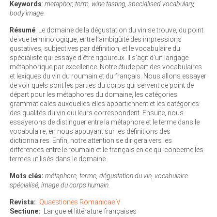
Keywords
:
metaphor, term, wine tasting, specialised vocabulary,
body image.
Résumé
: Le domaine de la dégustation du vin se trouve, du point
de vue terminologique, entre l’ambigüité des impressions
gustatives, subjectives par définition, et le vocabulaire du
spécialiste qui essaye d’être rigoureux. Il s’agit d’un langage
métaphorique par excellence. Notre étude part des vocabulaires
et lexiques du vin du roumain et du français. Nous allons essayer
de voir quels sont les parties du corps qui servent de point de
départ pour les métaphores du domaine, les catégories
grammaticales auxquelles elles appartiennent et les catégories
des qualités du vin qui leurs correspondent. Ensuite, nous
essayerons de distinguer entre la métaphore et le terme dans le
vocabulaire, en nous appuyant sur les définitions des
dictionnaires. Enfin, notre attention se dirigera vers les
différences entre le roumain et le français en ce qui concerne les
termes utilisés dans le domaine.
Mots clés:
métaphore, terme, dégustation du vin, vocabulaire
spécialisé, image du corps humain.
Revista
Quaestiones Romanicae V
Sectiune
Langue et littérature françaises