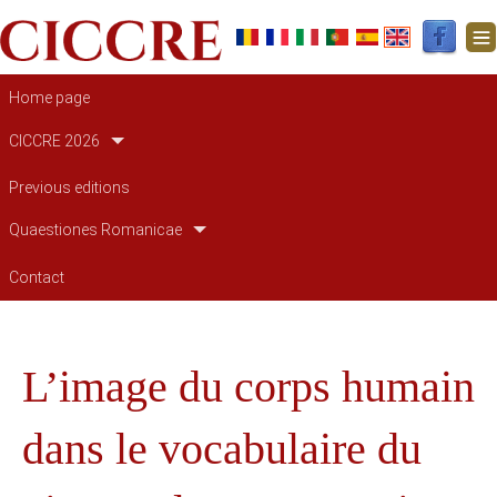
Main navigation
Home page
CICCRE 2026
Previous editions
Quaestiones Romanicae
Contact
L’image du corps humain
dans le vocabulaire du