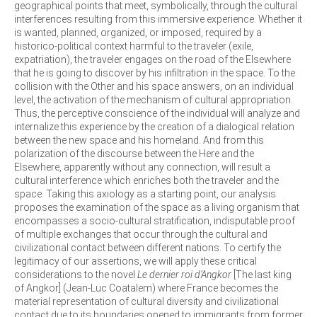
geographical points that meet, symbolically, through the cultural
interferences resulting from this immersive experience. Whether it
is wanted, planned, organized, or imposed, required by a
historico-political context harmful to the traveler (exile,
expatriation), the traveler engages on the road of the Elsewhere
that he is going to discover by his infiltration in the space. To the
collision with the Other and his space answers, on an individual
level, the activation of the mechanism of cultural appropriation.
Thus, the perceptive conscience of the individual will analyze and
internalize this experience by the creation of a dialogical relation
between the new space and his homeland. And from this
polarization of the discourse between the Here and the
Elsewhere, apparently without any connection, will result a
cultural interference which enriches both the traveler and the
space. Taking this axiology as a starting point, our analysis
proposes the examination of the space as a living organism that
encompasses a socio-cultural stratification, indisputable proof
of multiple exchanges that occur through the cultural and
civilizational contact between different nations. To certify the
legitimacy of our assertions, we will apply these critical
considerations to the novel
Le dernier roi d’Angkor
[The last king
of Angkor] (Jean-Luc Coatalem) where France becomes the
material representation of cultural diversity and civilizational
contact due to its boundaries opened to immigrants from former