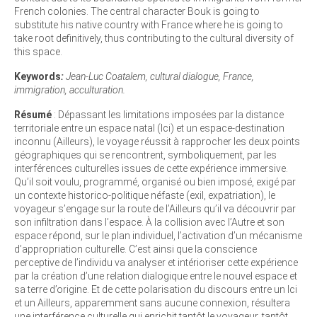
French colonies. The central character Bouk is going to
substitute his native country with France where he is going to
take root definitively, thus contributing to the cultural diversity of
this space.
Keywords
:
Jean-Luc Coatalem, cultural dialogue, France,
immigration, acculturation.
Résumé
: Dépassant les limitations imposées par la distance
territoriale entre un espace natal (Ici) et un espace-destination
inconnu (Ailleurs), le voyage réussit à rapprocher les deux points
géographiques qui se rencontrent, symboliquement, par les
interférences culturelles issues de cette expérience immersive.
Qu’il soit voulu, programmé, organisé ou bien imposé, exigé par
un contexte historico-politique néfaste (exil, expatriation), le
voyageur s’engage sur la route de l’Ailleurs qu’il va découvrir par
son infiltration dans l’espace. À la collision avec l’Autre et son
espace répond, sur le plan individuel, l’activation d’un mécanisme
d’appropriation culturelle. C’est ainsi que la conscience
perceptive de l’individu va analyser et intérioriser cette expérience
par la création d’une relation dialogique entre le nouvel espace et
sa terre d’origine. Et de cette polarisation du discours entre un Ici
et un Ailleurs, apparemment sans aucune connexion, résultera
une interférence culturelle qui enrichit tantôt le voyageur, tantôt