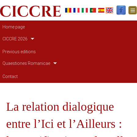
Main navigation
Home page
CICCRE 2026
Previous editions
Quaestiones Romanicae
Contact
La relation dialogique
entre l’Ici et l’Ailleurs :