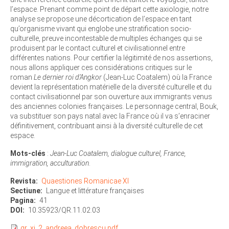
l’espace. Prenant comme point de départ cette axiologie, notre
analyse se propose une décortication de l’espace en tant
qu’organisme vivant qui englobe une stratification socio-
culturelle, preuve incontestable de multiples échanges qui se
produisent par le contact culturel et civilisationnel entre
différentes nations. Pour certifier la légitimité de nos assertions,
nous allons appliquer ces considérations critiques sur le
roman
Le dernier roi d’Angkor
(Jean-Luc Coatalem) où la France
devient la représentation matérielle de la diversité culturelle et du
contact civilisationnel par son ouverture aux immigrants venus
des anciennes colonies françaises. Le personnage central, Bouk,
va substituer son pays natal avec la France où il va s’enraciner
définitivement, contribuant ainsi à la diversité culturelle de cet
espace.
Mots-clés
:
Jean-Luc Coatalem, dialogue culturel, France,
immigration, acculturation
.
Revista
Quaestiones Romanicae XI
Sectiune
Langue et littérature françaises
Pagina
41
DOI
10.35923/QR.11.02.03
qr_xi_2_andreea_dobrescu.pdf