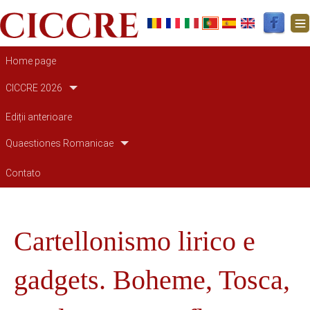
Navegação principal
Home page
CICCRE 2026
Ediții anterioare
Quaestiones Romanicae
Contato
Cartellonismo lirico e
gadgets. Boheme, Tosca,