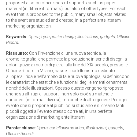
proposed also on other kinds of supports such as paper
material (in different formats), but also of other types. For each
event that is proposed to the public, many small objects related
to the event are studied and created, in a perfect ante litteram
marketing organization.
Keywords:
Opera, Lyric poster design, illustrations, gadgets, Officine
Ricordi.
Riassunto:
Con l'invenzione di una nuova tecnica, la
cromolitografia, che permette la produzione in serie di disegni a
colori grazie a matrici di pietra, alla fine del XIX secolo, presso le
Officine Ricordi a Milano, nasce il cartellonismo dedicato
all'opera lirica e nell'ambito di tale nuova tipologia, si definiscono
le caratteristiche estetiche e funzionali degli elementi ornamentali
nonché delle illustrazioni. Spesso queste vengono riproposte
anche su altri tipi di supporti, non solo cioè su materiale
cartaceo (in formati diversi), ma anche di altro genere. Per ogni
evento che si propone al pubblico si studiano e si creano tanti
piccoli oggetti all'evento stesso correlati, in una perfetta
organizzazione di marketing ante litteram.
Parole-chiave:
Opera, cartellonismo lirico, illustrazioni, gadgets,
Officine Ricordi.