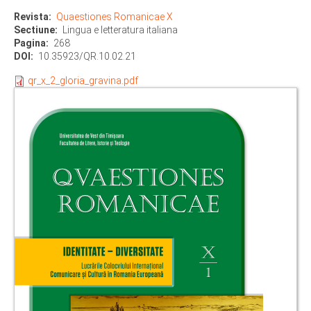
Revista
Quaestiones Romanicae X
Sectiune
Lingua e letteratura italiana
Pagina
268
DOI
10.35923/QR.10.02.21
qr_x_2_gloria_gravina.pdf