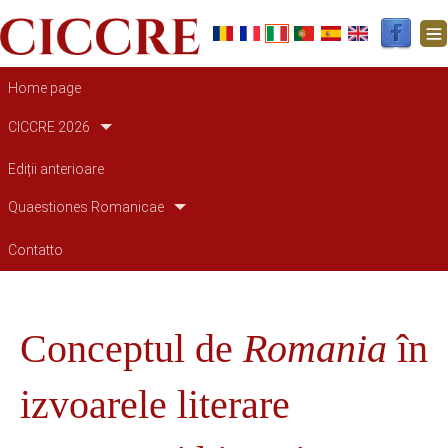
Navigazione principale
Home page
CICCRE 2026
Ediții anterioare
Quaestiones Romanicae
Contatto
Conceptul de
Romania
în
izvoarele literare