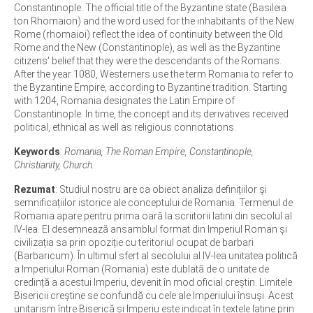
Constantinople. The official title of the Byzantine state (Basileia
ton Rhomaion) and the word used for the inhabitants of the New
Rome (rhomaioi) reflect the idea of continuity between the Old
Rome and the New (Constantinople), as well as the Byzantine
citizens' belief that they were the descendants of the Romans.
After the year 1080, Westerners use the term Romania to refer to
the Byzantine Empire, according to Byzantine tradition. Starting
with 1204, Romania designates the Latin Empire of
Constantinople. In time, the concept and its derivatives received
political, ethnical as well as religious connotations.
Keywords
:
Romania, The Roman Empire, Constantinople,
Christianity, Church.
Rezumat
: Studiul nostru are ca obiect analiza definițiilor și
semnificațiilor istorice ale conceptului de Romania. Termenul de
Romania apare pentru prima oară la scriitorii latini din secolul al
IV-lea. El desemnează ansamblul format din Imperiul Roman și
civilizația sa prin opoziție cu teritoriul ocupat de barbari
(Barbaricum). În ultimul sfert al secolului al IV-lea unitatea politică
a Imperiului Roman (Romania) este dublată de o unitate de
credință a acestui Imperiu, devenit în mod oficial creștin. Limitele
Bisericii creștine se confundă cu cele ale Imperiului însuși. Acest
unitarism între Biserică și Imperiu este indicat în textele latine prin