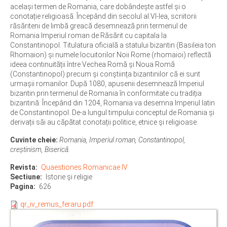
același termen de Romania, care dobândește astfel și o
conotație religioasă. Începând din secolul al VI-lea, scriitorii
răsăriteni de limbă greacă desemnează prin termenul de
Romania Imperiul roman de Răsărit cu capitala la
Constantinopol. Titulatura oficială a statului bizantin (Basileia ton
Rhomaion) și numele locuitorilor Noii Rome (rhomaioi) reflectă
ideea continuității între Vechea Romă și Noua Romă
(Constantinopol) precum și conștiința bizantinilor că ei sunt
urmașii romanilor. După 1080, apusenii desemnează Imperiul
bizantin prin termenul de Romania în conformitate cu tradiția
bizantină. Începând din 1204, Romania va desemna Imperiul latin
de Constantinopol. De-a lungul timpului conceptul de Romania și
derivații săi au căpătat conotații politice, etnice și religioase.
Cuvinte cheie:
Romania, Imperiul roman, Constantinopol,
creștinism, Biserică.
Revista
Quaestiones Romanicae IV
Sectiune
Istorie şi religie
Pagina
626
qr_iv_remus_feraru.pdf