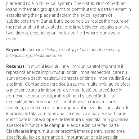
place and role in its lexical system. The distribution of Serbian
loans in thematic groups aims to contribute to a certain extent in
establishing their place and role in the lexical system of
subdialects from Banat, but also to help us realize the nature of
the relationship that existed at one time between speakers of the
two idioms, depending on the lexical field where loans were
made.
Keywords:
semantic fields, lexical gap, loans out of necessity,
bilingualism, dialectal literature.
Rezumat:
În studiul lexicului unei limbi un capitol important îl
reprezintă analiza împrumuturilor din limba respectivă, care nu
sunt altceva decât rezultatul contactelor dintre limba studiată cu
alte limbi. Contactele dintre două sau mai multe limbi au ca efect
o interpenetrare a limbilor care se manifestă cu precădere în
domeniul vocabularului, îmbogățindu-l și adaptându-l la
necesitățile fiecărei societăți, contribuind la modernizarea
acestuia, jucând un rol foarte important în evoluția lingvistică. În
lucrarea de față vom face analiza efectivă a câtorva sârbisme
identificate în câteva opere de literatură dialectală, prin gruparea
acestora în funcție de câmpurile lexicale din care fac parte.
Clasificarea împrumuturilor prezintă interes pentru aprecierea
specificului lexico-semantic al împrumuturilor sârbești din