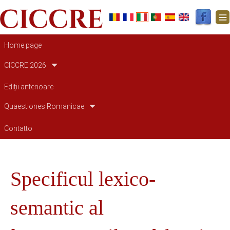
Navigazione principale
Home page
CICCRE 2026
Ediții anterioare
Quaestiones Romanicae
Contatto
Specificul lexico-
semantic al