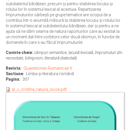
subdialectul bănățean, precum și pentru stabilirea locului și
rolului lor în sistemul lexical al acestuia. Repartizarea
împrumuturilor sârbești pe grupe tematice are scopul de a
contribui într-o anumită măsură la stabilirea locului și rolului lor
în sistemul lexical al subdialectului bănățean, dar și pentru a ne
ajuta să ne dăm seama de natura raporturilor care au existat la
un moment dat între vorbitorii celor două idiomuri, în funcție de
domeniile în care s-au făcut împrumuturile.
Cuvinte cheie:
câmpuri semantice, lacună lexicală, împrumuturi din
necesitate, bilingvism, literatură dialectală.
Revista
Quaestiones Romanicae V
Sectiune
Limba şi literatura română
Pagina
307
qr_v_cristina_raluca_sicoe.pdf