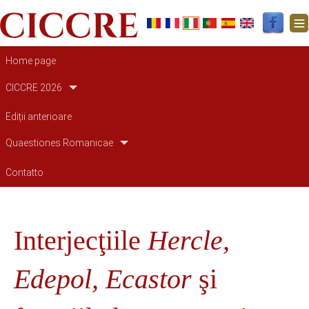
Navigazione principale
Home page
CICCRE 2026
Ediții anterioare
Quaestiones Romanicae
Contatto
Interjecţiile
Hercle,
Edepol, Ecastor
şi