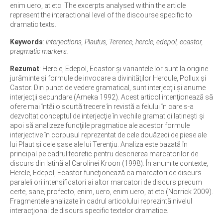
enim uero, at etc. The excerpts analysed within the article
represent the interactional level of the discourse specific to
dramatic texts.
Keywords
:
interjections, Plautus, Terence, hercle, edepol, ecastor,
pragmatic markers.
Rezumat
: Hercle, Edepol, Ecastor şi variantele lor sunt la origine
jurăminte şi formule de invocare a divinităţilor Hercule, Pollux şi
Castor. Din punct de vedere gramatical, sunt interjecţii şi anume
interjecţii secundare (Ameka 1992). Acest articol intenţionează să
ofere mai întâi o scurtă trecere în revistă a felului în care s-a
dezvoltat conceptul de interjecţie în vechile gramatici latineşti şi
apoi să analizeze funcţiile pragmatice ale acestor formule
interjective în corpusul reprezentat de cele douăzeci de piese ale
lui Plaut şi cele şase ale lui Terenţiu. Analiza este bazată în
principal pe cadrul teoretic pentru descrierea marcatorilor de
discurs din latină al Carolinei Kroon (1998). În anumite contexte,
Hercle, Edepol, Ecastor funcţionează ca marcatori de discurs
paraleli ori intensificatori ai altor marcatori de discurs precum
certe, sane, profecto, enim, uero, enim uero, at etc (Norrick 2009).
Fragmentele analizate în cadrul articolului reprezintă nivelul
interacţional de discurs specific textelor dramatice.