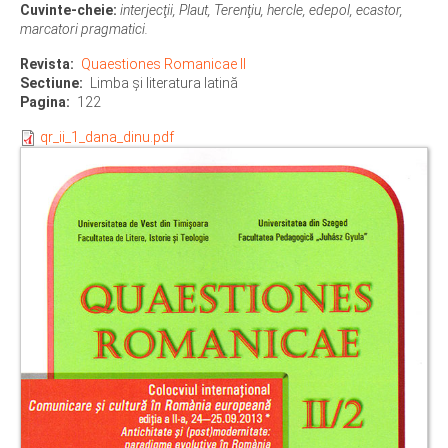
Cuvinte-cheie:
interjecţii, Plaut, Terenţiu, hercle, edepol, ecastor,
marcatori pragmatici.
Revista
Quaestiones Romanicae II
Sectiune
Limba şi literatura latină
Pagina
122
qr_ii_1_dana_dinu.pdf