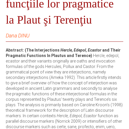
funcţiile lor pragmatice
la Plaut şi Terenţiu
Dana DINU
Abstract: (The Interjections
Hercle, Edepol, Ecastor
and Their
Pragmatic Functions In Plautus and Terence)
Hercle, edepol,
ecastor and their variants originally are oaths and invocation
formulas of the gods Hercules, Pollux and Castor. From the
grammatical point of view they are interjections, namely
secondary interjections (Ameka 1992). This article firstly intends
to give a brief overview of how the concept of interjection was
developed in ancient Latin grammars and secondly to analyse
the pragmatic functions of these interjectional formulas in the
corpus represented by Plautus’ twenty plays and Terence’s six
plays. The analysis is primarily based on Caroline Kroon’s (1998)
theoretical framework for the description of Latin discourse
markers. In certain contexts
Hercle, Edepol, Ecastor
function as
parallel discourse markers (Norrick 2009) or intensifiers of other
discourse markers such as certe, sane, profecto, enim, uero,