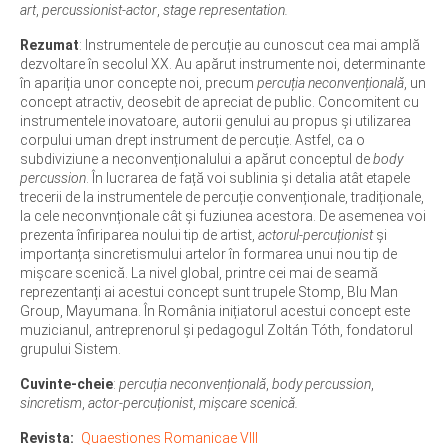
art
,
percussionist-actor
,
stage representation.
Rezumat
: Instrumentele de percuție au cunoscut cea mai amplă
dezvoltare în secolul XX. Au apărut instrumente noi, determinante
în apariția unor concepte noi, precum
percuția neconvențională
, un
concept atractiv, deosebit de apreciat de public. Concomitent cu
instrumentele inovatoare, autorii genului au propus și utilizarea
corpului uman drept instrument de percuție. Astfel, ca o
subdiviziune a neconvenționalului a apărut conceptul de
body
percussion
. În lucrarea de față voi sublinia și detalia atât etapele
trecerii de la instrumentele de percuție convenționale, tradiționale,
la cele neconvnționale cât și fuziunea acestora. De asemenea voi
prezenta înfiriparea noului tip de artist,
actorul-percuționist
și
importanța sincretismului artelor în formarea unui nou tip de
mișcare scenică. La nivel global, printre cei mai de seamă
reprezentanți ai acestui concept sunt trupele Stomp, Blu Man
Group, Mayumana. În România inițiatorul acestui concept este
muzicianul, antreprenorul și pedagogul Zoltán Tóth, fondatorul
grupului Sistem.
Cuvinte-cheie
:
percuția neconvențională
,
body percussion
,
sincretism
,
actor-percuționist
,
mișcare scenică.
Revista
Quaestiones Romanicae VIII