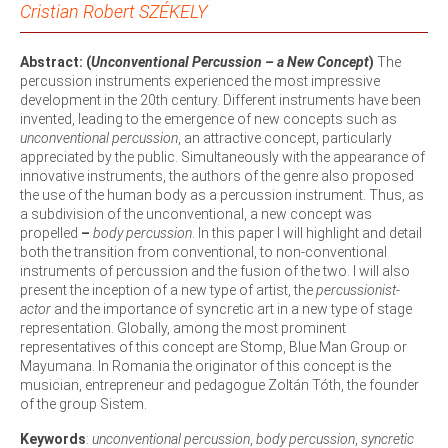
Cristian Robert SZÉKELY
Abstract:
(
Unconventional Percussion – a New Concept
)
The
percussion instruments experienced the most impressive
development in the 20th century. Different instruments have been
invented, leading to the emergence of new concepts such as
unconventional percussion
, an attractive concept, particularly
appreciated by the public. Simultaneously with the appearance of
innovative instruments, the authors of the genre also proposed
the use of the human body as a percussion instrument. Thus, as
a subdivision of the unconventional, a new concept was
propelled
–
body percussion
. In this paper I will highlight and detail
both the transition from conventional, to non-conventional
instruments of percussion and the fusion of the two. I will also
present the inception of a new type of artist, the
percussionist-
actor
and the importance of syncretic art in a new type of stage
representation. Globally, among the most prominent
representatives of this concept are Stomp, Blue Man Group or
Mayumana. In Romania the originator of this concept is the
musician, entrepreneur and pedagogue Zoltán Tóth, the founder
of the group Sistem.
Keywords
:
unconventional percussion
,
body percussion
,
syncretic