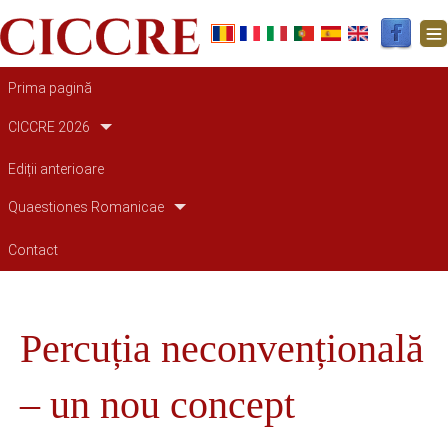
Main navigation
Prima pagină
CICCRE 2026
Ediții anterioare
Quaestiones Romanicae
Contact
Percuția neconvențională
– un nou concept