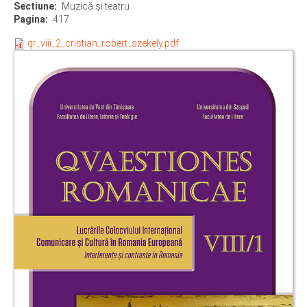
Sectiune
Muzică și teatru
Pagina
417
qr_viii_2_cristian_robert_szekely.pdf