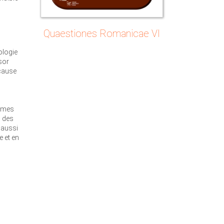
Quaestiones Romanicae VI
ologie
sor
 cause
ismes
n des
 aussi
e et en