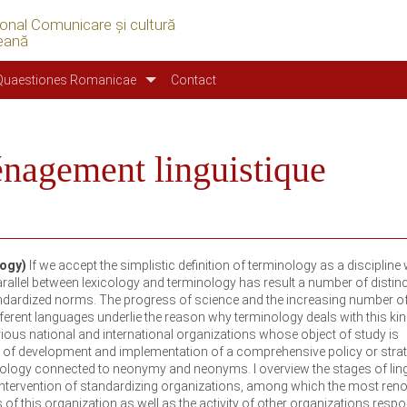
ional Comunicare şi cultură
eană
Quaestiones Romanicae
Contact
nagement linguistique
logy)
If we accept the simplistic definition of terminology as a disciplin
arallel between lexicology and terminology has result a number of distinc
andardized norms. The progress of science and the increasing number o
ferent languages underlie the reason why terminology deals with this kin
ious national and international organizations whose object of study is
es of development and implementation of a comprehensive policy or stra
logy connected to neonymy and neonyms. I overview the stages of ling
e intervention of standardizing organizations, among which the most re
es of this organization as well as the activity of other organizations resp