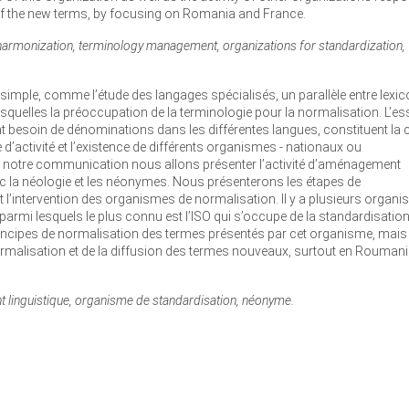
 of the new terms, by focusing on Romania and France.
 harmonization, terminology management, organizations for standardization,
e simple, comme l’étude des langages spécialisés, un parallèle entre lexic
lesquelles la préoccupation de la terminologie pour la normalisation. L’es
t besoin de dénominations dans les différentes langues, constituent la
’activité et l’existence de différents organismes - nationaux ou
ans notre communication nous allons présenter l’activité d’aménagement
avec la néologie et les néonymes. Nous présenterons les étapes de
t l’intervention des organismes de normalisation. Il y a plusieurs organ
 parmi lesquels le plus connu est l’ISO qui s’occupe de la standardisatio
rincipes de normalisation des termes présentés par cet organisme, mais
ormalisation et de la diffusion des termes nouveaux, surtout en Roumani
 linguistique, organisme de standardisation, néonyme.