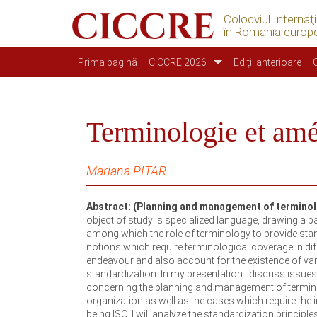
Colocviul Internaţ
în Romania europ
Main navigation
Prima pagină
CICCRE 2026
Ediții anterioare
Terminologie et amé
Mariana PITAR
Abstract: (Planning and management of termino
object of study is specialized language, drawing a p
among which the role of terminology to provide st
notions which require terminological coverage in dif
endeavour and also account for the existence of var
standardization. In my presentation I discuss issu
concerning the planning and management of termino
organization as well as the cases which require th
being ISO. I will analyze the standardization principl