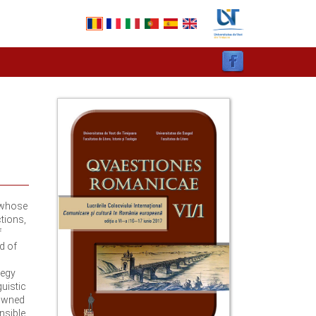
e whose
tions,
f
d of
tegy
uistic
nowned
onsible