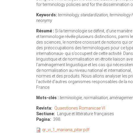
for terminology policies and for the dissemination
Keywords:
terminology, standardization, terminology
neonymy.
Résumé :
Si la terminologie se définit, d’une manièr
et terminologie révèle plusieurs distinctions, parmi 
des sciences, le nombre croissant de notions qui on
des préoccupations des terminologues pour ce type d
internationaux- qui s’occupent de cette activité. D
linguistique et de normalisation en étroite liaison 
l’aménagement linguistique et les cas qui nécessiten
de normalisation au niveau national et international,
normes et des produits. Nous allons analyser les p
l’activité d’autres organismes responsables de la n
France.
Mots-clés :
terminologie, normalisation, aménagement
Revista
Quaestiones Romanicae VI
Sectiune
Langue et littérature françaises
Pagina
398
qr_vi_1_mariana_pitar.pdf