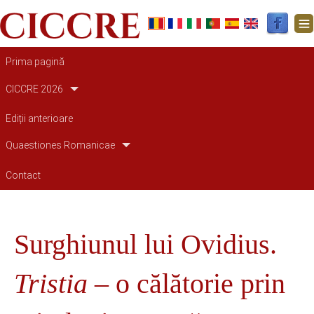
Main navigation
Prima pagină
CICCRE 2026
Ediții anterioare
Quaestiones Romanicae
Contact
Surghiunul lui Ovidius.
Tristia
– o călătorie prin