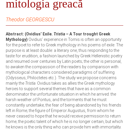
mitologia greacă
Theodor GEORGESCU
Abstract: (Ovidius’ Exile.
Tristia
– A Tour trought Greek
Mythology)
Ovidius’ experience in Tomis is often an opportunity
for the poet to refer to Greek mythology in his poems of exile. The
purpose is at least double: a literary one, thus responding to the
taste for erudition, a fashion launched by Greek Hellenistic poetry
and resumed over centuries by Latin poets; the other is personal,
to awaken the compassion of the readers by comparison with
mythological characters considered paradigms of suffering
(Odysseus, Philoctetes etc.). The study we propose concerns
mainly the
Tristia
. Ovidius takes as allies the Greek mythology
heroes to support several themes that have as a common
denominator the unfortunate situation in which he arrived: the
harsh weather of Pontus, and the torments that he must
constantly undertake; the fear of being abandoned by his friends
left in Rome; the figure of Emperor Augustus, from whom he
never ceased to hope that he would receive permission to return
home; the poetic talent of which he is no longer certain, but which
he knows is the only thing who can provide him with immortality.