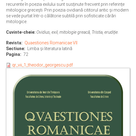
recurente în poezia exilului sunt susținute frecvent prin referințe
mitologice grecești. Prin poezia ovidiană cititorul antic și modern
se vede purtat într-o călătorie subtilă prin sofisticate cărări
mitologice.
Cuvinte-cheie:
Ovidius, exil, mitologie greacă, Tristia, erudiție.
Revista
Quaestiones Romanicae VII
Sectiune
Limba şi literatura latină
Pagina
72
qr_vii_1_theodor_georgescu.pdf