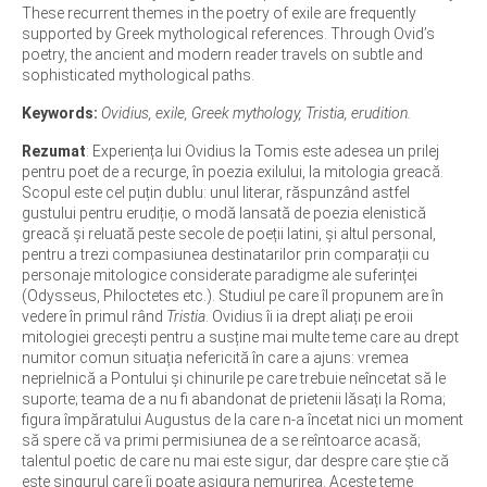
These recurrent themes in the poetry of exile are frequently
supported by Greek mythological references. Through Ovid’s
poetry, the ancient and modern reader travels on subtle and
sophisticated mythological paths.
Keywords:
Ovidius, exile, Greek mythology, Tristia, erudition.
Rezumat
: Experiența lui Ovidius la Tomis este adesea un prilej
pentru poet de a recurge, în poezia exilului, la mitologia greacă.
Scopul este cel puțin dublu: unul literar, răspunzând astfel
gustului pentru erudiție, o modă lansată de poezia elenistică
greacă și reluată peste secole de poeții latini, și altul personal,
pentru a trezi compasiunea destinatarilor prin comparații cu
personaje mitologice considerate paradigme ale suferinței
(Odysseus, Philoctetes etc.). Studiul pe care îl propunem are în
vedere în primul rând
Tristia
. Ovidius îi ia drept aliați pe eroii
mitologiei grecești pentru a susține mai multe teme care au drept
numitor comun situația nefericită în care a ajuns: vremea
neprielnică a Pontului și chinurile pe care trebuie neîncetat să le
suporte; teama de a nu fi abandonat de prietenii lăsați la Roma;
figura împăratului Augustus de la care n-a încetat nici un moment
să spere că va primi permisiunea de a se reîntoarce acasă;
talentul poetic de care nu mai este sigur, dar despre care știe că
este singurul care îi poate asigura nemurirea. Aceste teme