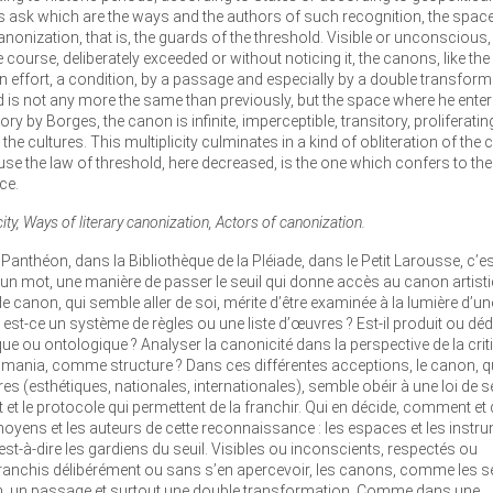
s ask which are the ways and the authors of such recognition, the spac
nonization, that is, the guards of the threshold. Visible or unconscious,
course, deliberately exceeded or without noticing it, the canons, like the
 effort, a condition, by a passage and especially by a double transform
ld is not any more the same than previously, but the space where he enter
y by Borges, the canon is infinite, imperceptible, transitory, proliferating:
 the cultures. This multiplicity culminates in a kind of obliteration of the
use the law of threshold, here decreased, is the one which confers to the
ce.
ty, Ways of literary canonization, Actors of canonization.
Panthéon, dans la Bibliothèque de la Pléiade, dans le Petit Larousse, c’es
 un mot, une manière de passer le seuil qui donne accès au canon artisti
de canon, qui semble aller de soi, mérite d’être examinée à la lumière d’un
: est-ce un système de règles ou une liste d’œuvres ? Est-il produit ou déd
ue ou ontologique ? Analyser la canonicité dans la perspective de la crit
mania, comme structure ? Dans ces différentes acceptions, le canon, q
ères (esthétiques, nationales, internationales), semble obéir à une loi de seui
droit et le protocole qui permettent de la franchir. Qui en décide, comment e
oyens et les auteurs de cette reconnaissance : les espaces et les instr
est-à-dire les gardiens du seuil. Visibles ou inconscients, respectés ou
t franchis délibérément ou sans s’en apercevoir, les canons, comme les se
tion, un passage et surtout une double transformation. Comme dans une