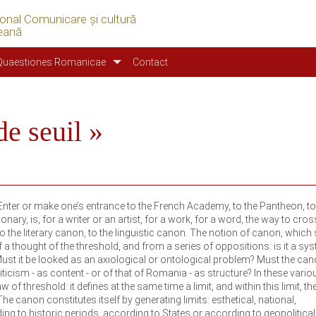
ional Comunicare şi cultură
eană
Quaestiones Romanicae
Contact
de seuil »
nter or make one’s entrance to the French Academy, to the Pantheon, to
onary, is, for a writer or an artist, for a work, for a word, the way to cros
to the literary canon, to the linguistic canon. The notion of canon, whic
f a thought of the threshold, and from a series of oppositions: is it a sy
 Must it be looked as an axiological or ontological problem? Must the can
icism - as content - or of that of Romania - as structure? In these vario
 threshold: it defines at the same time a limit, and within this limit, th
e canon constitutes itself by generating limits: esthetical, national,
ng to historic periods, according to States or according to geopolitical 