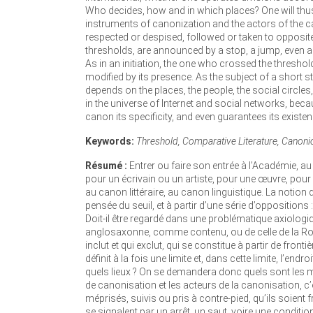
Who decides, how and in which places? One will thu
instruments of canonization and the actors of the ca
respected or despised, followed or taken to opposite 
thresholds, are announced by a stop, a jump, even an
As in an initiation, the one who crossed the thresho
modified by its presence. As the subject of a short stor
depends on the places, the people, the social circles,
in the universe of Internet and social networks, beca
canon its specificity, and even guarantees its existen
Keywords:
Threshold, Comparative Literature, Canonici
Résumé :
Entrer ou faire son entrée à l’Académie, au 
pour un écrivain ou un artiste, pour une œuvre, pour
au canon littéraire, au canon linguistique. La notion 
pensée du seuil, et à partir d’une série d’oppositions 
Doit-il être regardé dans une problématique axiologiq
anglosaxonne, comme contenu, ou de celle de la Ro
inclut et qui exclut, qui se constitue à partir de fronti
définit à la fois une limite et, dans cette limite, l’en
quels lieux ? On se demandera donc quels sont les m
de canonisation et les acteurs de la canonisation, c’
méprisés, suivis ou pris à contre-pied, qu’ils soien
se signalent par un arrêt, un saut, voire une condi