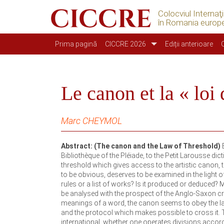
Colocviul Internaţ
în Romania europ
Main navigation
Prima pagină
CICCRE 2026
Ediții anterioare
Le canon et la « loi 
Marc CHEYMOL
Abstract: (The canon and the Law of Threshold)
E
Bibliothèque of the Pléiade, to the Petit Larousse dicti
threshold which gives access to the artistic canon, 
to be obvious, deserves to be examined in the light o
rules or a list of works? Is it produced or deduced?
be analysed with the prospect of the Anglo-Saxon crit
meanings of a word, the canon seems to obey the law of
and the protocol which makes possible to cross it. Th
international, whether one operates divisions accordi