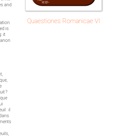
es and
Quaestiones Romanicae VI
ation.
ed is
 it
 canon
t,
que,
e
uit ?
ique
ui
l : il
t dans
uments
uils,