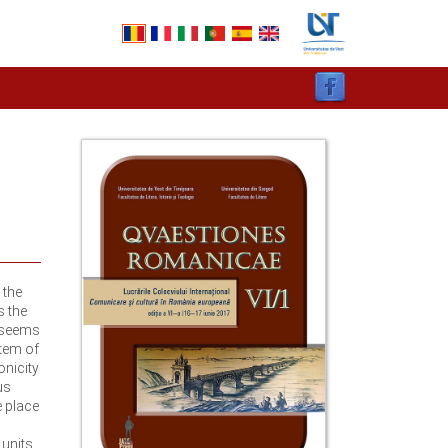
 the
s the
h seems
stem of
onicity
us
e place
units.