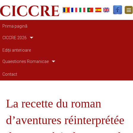
Main navigation
Prima pagină
CICCRE 2026
Ediții anterioare
Quaestiones Romanicae
Contact
La recette du roman
d’aventures réinterprétée