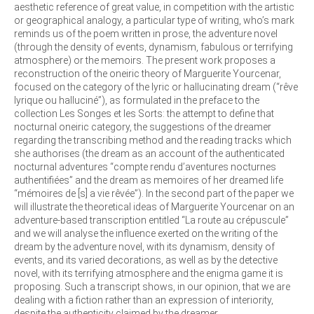
aesthetic reference of great value, in competition with the artistic
or geographical analogy, a particular type of writing, who’s mark
reminds us of the poem written in prose, the adventure novel
(through the density of events, dynamism, fabulous or terrifying
atmosphere) or the memoirs. The present work proposes a
reconstruction of the oneiric theory of Marguerite Yourcenar,
focused on the category of the lyric or hallucinating dream (“rêve
lyrique ou halluciné”), as formulated in the preface to the
collection Les Songes et les Sorts: the attempt to define that
nocturnal oneiric category, the suggestions of the dreamer
regarding the transcribing method and the reading tracks which
she authorises (the dream as an account of the authenticated
nocturnal adventures “compte rendu d’aventures nocturnes
authentifiées” and the dream as memoires of her dreamed life
“mémoires de [s] a vie rêvée”). In the second part of the paper we
will illustrate the theoretical ideas of Marguerite Yourcenar on an
adventure-based transcription entitled “La route au crépuscule”
and we will analyse the influence exerted on the writing of the
dream by the adventure novel, with its dynamism, density of
events, and its varied decorations, as well as by the detective
novel, with its terrifying atmosphere and the enigma game it is
proposing. Such a transcript shows, in our opinion, that we are
dealing with a fiction rather than an expression of interiority,
despite the authenticity claimed by the dreamer.