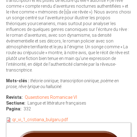
transcription et les pistes de lecture qu’elle « autorise » (le rêve
comme « compte rendu d’aventures nocturnes authentifiées » et
le rêve comme « mémoires de [s]a vie rêvée »). Nous avons choisi
un songe centré sur l’aventure pour illustrer les propos
théoriques yourcenariens, mais surtout pour analyser les
influences de quelques genres canoniques sur l’écriture du rêve :
le roman d’aventures, avec son dynamisme, sa densité
événementielle et ses décors, le roman policier avec son
atmosphère terrifiante et le jeu à l’énigme. Un songe comme « La
route au crépuscule » montre, à notre avis, que le récit de rêve est
plutôt une fiction bien tenue en main qu’une expression de
l’intériorité, en dépit de l’authenticité clamée par la rêveuse-
transcriptrice.
Mots-clés :
théorie onirique, transcription onirique, poème en
prose, rêve lyrique ou halluciné.
Revista
Quaestiones Romanicae VI
Sectiune
Langue et littérature françaises
Pagina
332
qr_vi_1_cristiana_bulgaru.pdf