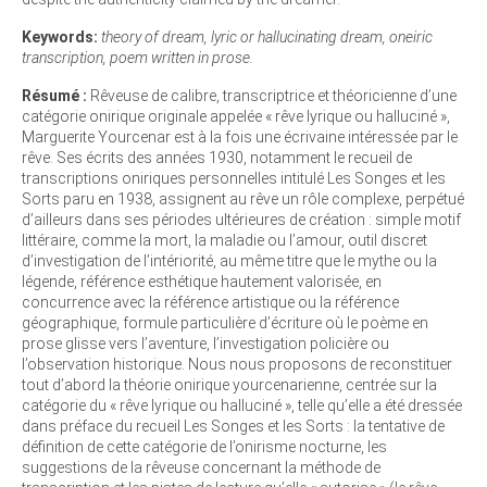
Keywords:
theory of dream, lyric or hallucinating dream, oneiric
transcription, poem written in prose.
Résumé :
Rêveuse de calibre, transcriptrice et théoricienne d’une
catégorie onirique originale appelée « rêve lyrique ou halluciné »,
Marguerite Yourcenar est à la fois une écrivaine intéressée par le
rêve. Ses écrits des années 1930, notamment le recueil de
transcriptions oniriques personnelles intitulé Les Songes et les
Sorts paru en 1938, assignent au rêve un rôle complexe, perpétué
d’ailleurs dans ses périodes ultérieures de création : simple motif
littéraire, comme la mort, la maladie ou l’amour, outil discret
d’investigation de l’intériorité, au même titre que le mythe ou la
légende, référence esthétique hautement valorisée, en
concurrence avec la référence artistique ou la référence
géographique, formule particulière d’écriture où le poème en
prose glisse vers l’aventure, l’investigation policière ou
l’observation historique. Nous nous proposons de reconstituer
tout d’abord la théorie onirique yourcenarienne, centrée sur la
catégorie du « rêve lyrique ou halluciné », telle qu’elle a été dressée
dans préface du recueil Les Songes et les Sorts : la tentative de
définition de cette catégorie de l’onirisme nocturne, les
suggestions de la rêveuse concernant la méthode de