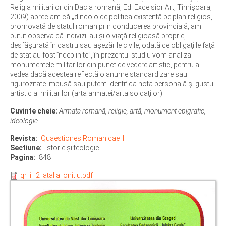
Religia militarilor din Dacia romană, Ed. Excelsior Art, Timişoara,
2009) apreciam că „dincolo de politica existentă pe plan religios,
promovată de statul roman prin conducerea provincială, am
putut observa că indivizii au şi o viaţă religioasă proprie,
desfăşurată în castru sau aşezările civile, odată ce obligaţiile faţă
de stat au fost îndeplinite”, în prezentul studiu vom analiza
monumentele militarilor din punct de vedere artistic, pentru a
vedea dacă acestea reflectă o anume standardizare sau
rigurozitate impusă sau putem identifica nota personală şi gustul
artistic al militarilor (arta armatei/arta soldaţilor).
Cuvinte cheie:
Armata romană, religie, artă, monument epigrafic,
ideologie.
Revista
Quaestiones Romanicae II
Sectiune
Istorie și teologie
Pagina
848
qr_ii_2_atalia_onitiu.pdf