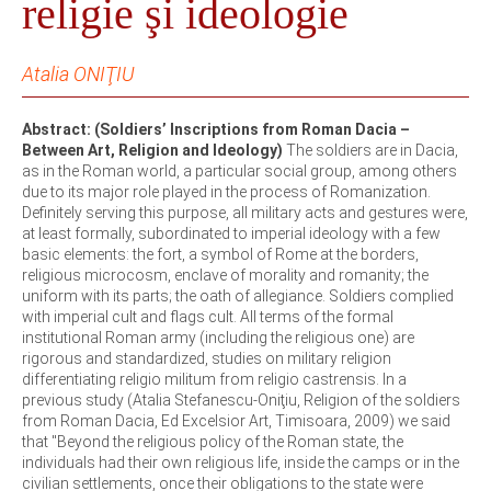
religie şi ideologie
Atalia ONIŢIU
Abstract: (Soldiers’ Inscriptions from Roman Dacia –
Between Art, Religion and Ideology)
The soldiers are in Dacia,
as in the Roman world, a particular social group, among others
due to its major role played in the process of Romanization.
Definitely serving this purpose, all military acts and gestures were,
at least formally, subordinated to imperial ideology with a few
basic elements: the fort, a symbol of Rome at the borders,
religious microcosm, enclave of morality and romanity; the
uniform with its parts; the oath of allegiance. Soldiers complied
with imperial cult and flags cult. All terms of the formal
institutional Roman army (including the religious one) are
rigorous and standardized, studies on military religion
differentiating religio militum from religio castrensis. In a
previous study (Atalia Stefanescu-Oniţiu, Religion of the soldiers
from Roman Dacia, Ed Excelsior Art, Timisoara, 2009) we said
that "Beyond the religious policy of the Roman state, the
individuals had their own religious life, inside the camps or in the
civilian settlements, once their obligations to the state were