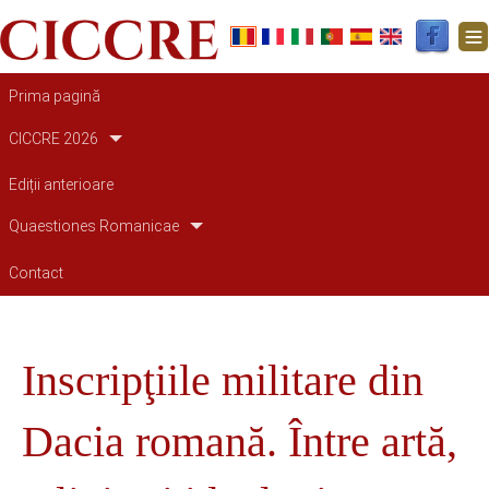
Main navigation
Prima pagină
CICCRE 2026
Ediții anterioare
Quaestiones Romanicae
Contact
Inscripţiile militare din
Dacia romană. Între artă,