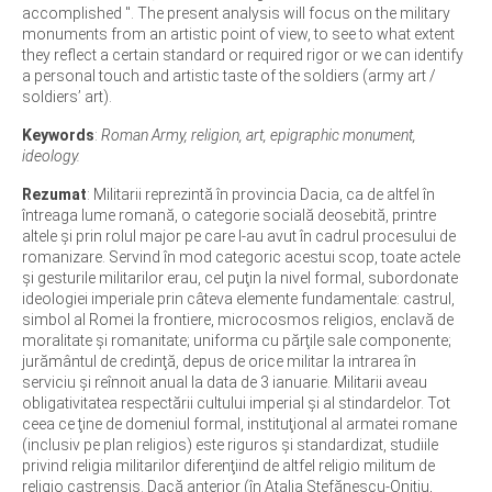
accomplished ". The present analysis will focus on the military
monuments from an artistic point of view, to see to what extent
they reflect a certain standard or required rigor or we can identify
a personal touch and artistic taste of the soldiers (army art /
soldiers’ art).
Keywords
:
Roman Army, religion, art, epigraphic monument,
ideology.
Rezumat
: Militarii reprezintă în provincia Dacia, ca de altfel în
întreaga lume romană, o categorie socială deosebită, printre
altele şi prin rolul major pe care l-au avut în cadrul procesului de
romanizare. Servind în mod categoric acestui scop, toate actele
şi gesturile militarilor erau, cel puţin la nivel formal, subordonate
ideologiei imperiale prin câteva elemente fundamentale: castrul,
simbol al Romei la frontiere, microcosmos religios, enclavă de
moralitate şi romanitate; uniforma cu părţile sale componente;
jurământul de credinţă, depus de orice militar la intrarea în
serviciu şi reînnoit anual la data de 3 ianuarie. Militarii aveau
obligativitatea respectării cultului imperial şi al stindardelor. Tot
ceea ce ţine de domeniul formal, instituţional al armatei romane
(inclusiv pe plan religios) este riguros şi standardizat, studiile
privind religia militarilor diferenţiind de altfel religio militum de
religio castrensis. Dacă anterior (în Atalia Ştefănescu-Oniţiu,