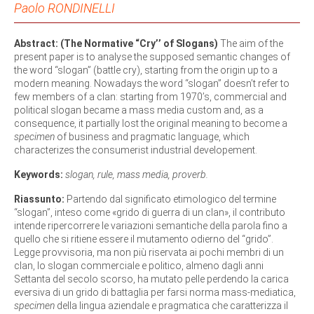
Paolo RONDINELLI
Abstract: (The Normative “Cry’’ of Slogans)
The aim of the
present paper is to analyse the supposed semantic changes of
the word “slogan” (battle cry), starting from the origin up to a
modern meaning. Nowadays the word “slogan” doesn’t refer to
few members of a clan: starting from 1970’s, commercial and
political slogan became a mass media custom and, as a
consequence, it partially lost the original meaning to become a
specimen
of business and pragmatic language, which
characterizes the consumerist industrial developement.
Keywords:
slogan, rule, mass media, proverb.
Riassunto:
Partendo dal significato etimologico del termine
“slogan”, inteso come «grido di guerra di un clan», il contributo
intende ripercorrere le variazioni semantiche della parola fino a
quello che si ritiene essere il mutamento odierno del “grido”.
Legge provvisoria, ma non più riservata ai pochi membri di un
clan, lo slogan commerciale e politico, almeno dagli anni
Settanta del secolo scorso, ha mutato pelle perdendo la carica
eversiva di un grido di battaglia per farsi norma mass-mediatica,
specimen
della lingua aziendale e pragmatica che caratterizza il