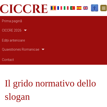
Main navigation
Prima pagină
CICCRE 2026
Ediții anterioare
Quaestiones Romanicae
Contact
Il grido normativo dello
slogan