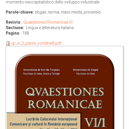
momento neocapitalistico dello sviluppo industriale.
Parole-chiave:
slogan, norma, mass-media, proverbio.
Revista
Quaestiones Romanicae VI
Sectiune
Lingua e letteratura italiana
Pagina
188
qr_vi_2_paolo_rondinelli.pdf