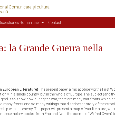
ional Comunicare şi cultură
eană
Quaestiones Romanicae
Contact
ura: la Grande Guerra nella
in European Literature)
The present paper aims at observig the First Wo
ot only in a single country, but in the whole of Europe. The subject (and th
ur goal is to show how during the war, there are many war fronts which ar
 so many fronts and so many writings that discribe the story of the atrocit
onship with the enemy. The paper will present a map of war literature, wher
some exemplary books: from England (with the poems of Wilfred Owen) t