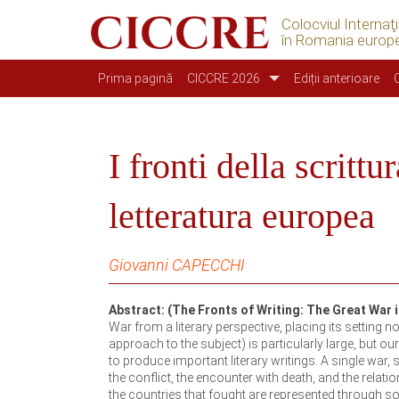
Colocviul Internaţ
în Romania europ
Main navigation
Prima pagină
CICCRE 2026
Ediții anterioare
I fronti della scritt
letteratura europea
Giovanni CAPECCHI
Abstract: (The Fronts of Writing: The Great War 
War from a literary perspective, placing its setting n
approach to the subject) is particularly large, but o
to produce important literary writings. A single war,
the conflict, the encounter with death, and the relati
the countries that fought are represented through 