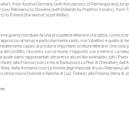
llier), from Austria-Germany (with the classics of Remarque and Jünge
 Liviu Rebreanu) to Slovenia (with
Doberdò
by Prežihov Voranc), from T
s) to Poland (the land of Józef Wittlin)
Prima guerra mondiale da una prospettiva letteraria che abbia, come scen
’approccio al tema) è particolarmente vasto, ma l’obiettivo è quello di fa
ombattimento capaci di produrre importanti scritture letterarie. Una sola g
tà del conflitto, l’incontro con la morte, il rapporto con il nemico. La rela
 quale siano rappresentati, attraverso alcuni libri esemplari, tutti i Paesi
ed Owen) alla Francia (con
Le feu
di Barbusse e
La Peur
di Chevallier), dall’
’Italia, dalla Romania (con L
a foresta degli impiccati
di Liviu Rebreanu) all
olo (dove nasce
Dolomiti in fiamme
di Luis Trenker) alla Polonia (terra di J
nte.