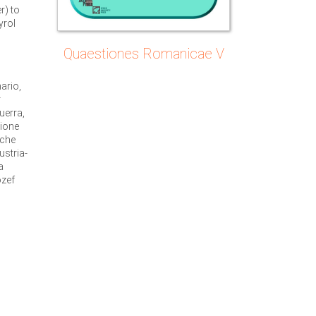
r) to
yrol
Quaestiones Romanicae V
ario,
r
uerra,
zione
 che
Austria-
a
ózef