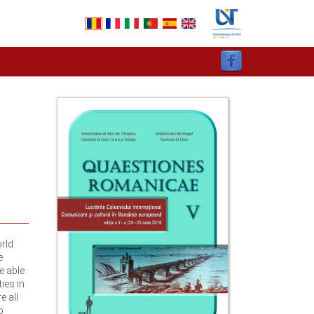
rld
e
e able
ies in
e all
o