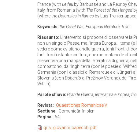
France (with
Le feu
by Barbusse and La Peur by Cheva
Italy, from Romania (with
The Forest of the Hanged
by
(where the
Dolomites in flames
by Luis Trenker appear
Keywords:
the Great War, European literature, front.
Riassunto:
L’intervento si propone di osservare la 
non un singolo Paese, ma l’intera Europa. Il tema (e l
vedere come esistano, nella guerra, tanti fronti di c
tanti fronti e tante scritture, che raccontano le atroci
presenterà una mappa della letteratura di guerra, nella
combattono, dall’Inghilterra (con le poesie di Wilfr
Germania (con i classici di Remarque e di Jünger) all
Slovenia (con
Doberdò
di Prežihov Voranc), dal Tir
Wittlin).
Parole chiave:
Grande Guerra, letteratura europea, fro
Revista
Quaestiones Romanicae V
Sectiune
Comunicări în plen
Pagina
64
qr_v_giovanni_capecchi.pdf