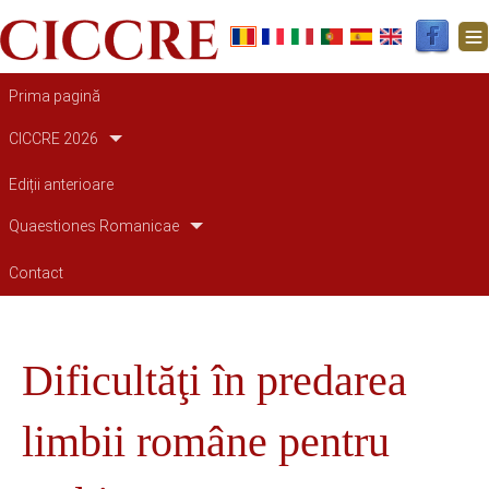
Main navigation
Prima pagină
CICCRE 2026
Ediții anterioare
Quaestiones Romanicae
Contact
Dificultăţi în predarea
limbii române pentru