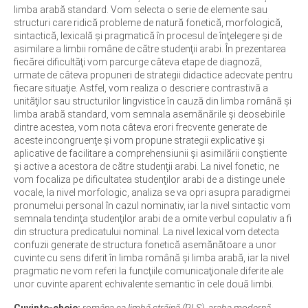
limba arabă standard. Vom selecta o serie de elemente sau
structuri care ridică probleme de natură fonetică, morfologică,
sintactică, lexicală şi pragmatică în procesul de înţelegere şi de
asimilare a limbii române de către studenţii arabi. În prezentarea
fiecărei dificultăţi vom parcurge câteva etape de diagnoză,
urmate de câteva propuneri de strategii didactice adecvate pentru
fiecare situaţie. Astfel, vom realiza o descriere contrastivă a
unităţilor sau structurilor lingvistice în cauză din limba română şi
limba arabă standard, vom semnala asemănările şi deosebirile
dintre acestea, vom nota câteva erori frecvente generate de
aceste incongruenţe şi vom propune strategii explicative şi
aplicative de facilitare a comprehensiunii şi asimilării conştiente
şi active a acestora de către studenţii arabi. La nivel fonetic, ne
vom focaliza pe dificultatea studenţilor arabi de a distinge unele
vocale, la nivel morfologic, analiza se va opri asupra paradigmei
pronumelui personal în cazul nominativ, iar la nivel sintactic vom
semnala tendinţa studenţilor arabi de a omite verbul copulativ a fi
din structura predicatului nominal. La nivel lexical vom detecta
confuzii generate de structura fonetică asemănătoare a unor
cuvinte cu sens diferit în limba română şi limba arabă, iar la nivel
pragmatic ne vom referi la funcţiile comunicaţionale diferite ale
unor cuvinte aparent echivalente semantic în cele două limbi.
Cuvinte-cheie:
româna ca limbă străină (RLS), araba modernă