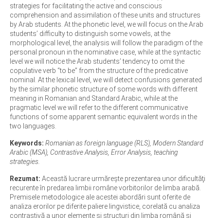
strategies for facilitating the active and conscious
comprehension and assimilation of these units and structures
by Arab students. At the phonetic level, we will focus on the Arab
students’ difficulty to distinguish some vowels, at the
morphological level, the analysis will follow the paradigm of the
personal pronoun in the nominative case, while at the syntactic
level we will notice the Arab students’ tendency to omit the
copulative verb “to be” from the structure of the predicative
nominal. At the lexical level, we will detect confusions generated
by the similar phonetic structure of some words with different
meaning in Romanian and Standard Arabic, while at the
pragmatic level we will refer to the different communicative
functions of some apparent semantic equivalent words in the
two languages.
Keywords:
Romanian as foreign language (RLS), Modern Standard
Arabic (MSA), Contrastive Analysis, Error Analysis, teaching
strategies.
Rezumat:
Această lucrare urmăreşte prezentarea unor dificultăţi
recurente în predarea limbii române vorbitorilor de limba arabă.
Premisele metodologice ale acestei abordări sunt oferite de
analiza erorilor pe diferite paliere lingvistice, corelată cu analiza
contrastivă a unor elemente şi structuri din limba română şi