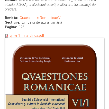
standard (MSA), analiză contrastivă, analiza erorilor, strategii de
predare.
Revista
Quaestiones Romanicae VI
Sectiune
Limba şi literatura română
Pagina
196
qr_vi_1_irina_dinca.pdf