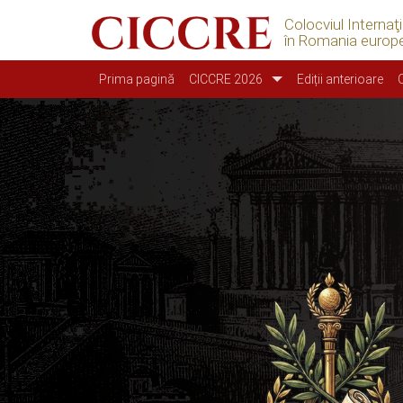
Colocviul Internaţ
în Romania europ
Main navigation
Prima pagină
CICCRE 2026
Ediții anterioare