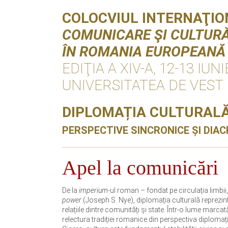
COLOCVIUL INTERNAŢIO
COMUNICARE ŞI CULTUR
ÎN ROMANIA EUROPEANĂ
EDIŢIA A XIV-A, 12-13 IUNI
UNIVERSITATEA DE VEST
DIPLOMAȚIA CULTURALĂ
PERSPECTIVE SINCRONICE ȘI DIA
Apel la comunicări
De la
imperium
-ul roman – fondat pe circulația limbii
power
(Joseph S. Nye), diplomația culturală reprezintă
relațiile dintre comunități și state. Într-o lume marcată
relectura tradiției romanice din perspectiva diploma