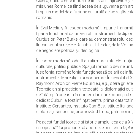
Cicero, cultura este fundamentul stabilității civice și al
misiunea Romei ca fiind aceea de a „guverna prin arte 
timp, un model de difuziune culturală ce se regăsește
romanic.
În Evul Mediu și în epoca modernă timpurie, transmitere
tipar a funcționat ca un veritabil instrument de diplo
Curtius ori Peter Burke, care au demonstrat rolul decisi
Iluminismul și rețelele Republicii Literelor, de la Vol
de negociere politică și ideologică.
În epoca modernă, odată cu afirmarea statelor-națiune
culturale, politici publice. Spațiul romanic devine un
lusofonia, românofonia funcționează ca arii de influen
instrumente de prestigiu și cooperare. În secolul al X
Raymond Aron ori Pierre Bourdieu,
e.g.
, oferă grile 
Teoretician și practician, totodată, al diplomației cul
se întâmplă aceasta în contextul în care conceptul se 
dedicat Culturii a fost înființat pentru prima dată tot î
Instituto Cervantes, Instituto Camões, Istituto Italian
diplomații simbolice, promovând limba, patrimoniul, cr
Pe acest fundal teoretic și istoric amplu, cea de-a X
europeană” își propune să abordeze prin tema
Diplo