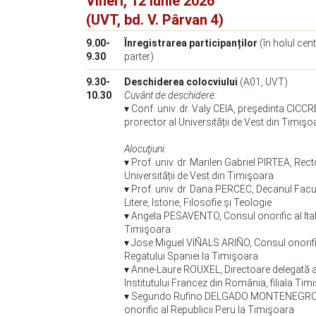
Vineri, 12 iunie 2026
(UVT, bd. V. Pârvan 4)
9.00-
Înregistrarea participanților
(în holul cen
9.30
parter)
9.30-
Deschiderea colocviului
(A01, UVT)
10.30
Cuvânt de deschidere:
▾ Conf. univ. dr. Valy CEIA, preşedinta CICCR
prorector al Universității de Vest din Timişo
Alocuţiuni:
▾ Prof. univ. dr. Marilen Gabriel PIRTEA, Rect
Universității de Vest din Timişoara
▾ Prof. univ. dr. Dana PERCEC, Decanul Facul
Litere, Istorie, Filosofie și Teologie
▾ Angela PESAVENTO, Consul onorific al Itali
Timişoara
▾ Jose Miguel VIÑALS ARIÑO, Consul onorifi
Regatului Spaniei la Timişoara
▾ Anne-Laure ROUXEL, Directoare delegată 
Institutului Francez din România, filiala 
▾ Segundo Rufino DELGADO MONTENEGRO
onorific al Republicii Peru la Timişoara