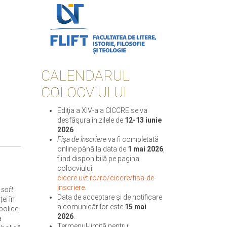
CALENDARUL
COLOCVIULUI
Ediţia a XIV-a a CICCRE se va
desfăşura în zilele de
12-13 iunie
2026
.
Fişa de înscriere
va fi completată
online până la data de
1 mai 2026
,
fiind disponibilă pe pagina
colocviului:
ciccre.uvt.ro/ro/ciccre/fisa-de-
inscriere
.
e
soft
Data de acceptare şi de notificare
ei în
a comunicărilor este
15 mai
bolice,
2026
.
a
Termenul-limită pentru