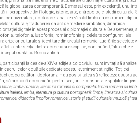
ică, prin analiza mecanismelor actuale ale diplomației culturale, și diac
ică la globalizarea contemporană. Demersul este, prin excelență, unul inte
rii, perspective din filologie, istorie, arte, antropologie, studii culturale.
dactice universitare, doctoranzi analizează rolul limbii ca instrument dipl
odelelor culturale, traducerea ca act de mediere simbolică, dinamica
plomației digitale în acest proces al diplomației culturale. De asemenea, 
ofonia, italofonia, lusofonia, românofonia și celelalte configurații ale
 crizelor culturale și identitare din arealul romanic. Lucrările selectate 
lat la intersecția dintre domenii și discipline, continuând, într-o cheie
al început odată cu Roma antică.
participanții la cea de-a XIV-a ediție a colocviului sunt invitați să analize
n cadrul celor două zile dedicate acestui eveniment științific. Toți cei
ctice, cercetători, doctoranzi – au posibilitatea să reflecteze asupra a
ări, să propună comunicări pentru secţiunile consacrate spațiilor lingvist
tura latină; limba română; literatura română și comparată; limba română ca lim
ultura italiană; limba, literatura și cultura portugheză; limba, literatura și cultur
manice; didactica limbilor romanice; istorie și studii culturale; muzică și tea
n