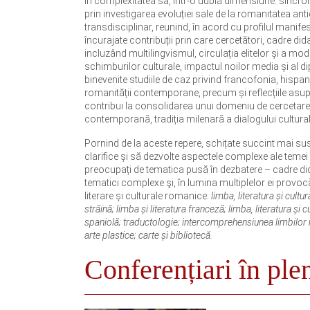
în complexitatea sa, într-o dublă dimensiune: sincron
prin investigarea evoluției sale de la romanitatea ant
transdisciplinar, reunind, în acord cu profilul manifestă
încurajate contribuții prin care cercetători, cadre di
incluzând multilingvismul, circulația elitelor și a m
schimburilor culturale, impactul noilor media și al di
binevenite studiile de caz privind francofonia, hispan
romanității contemporane, precum și reflecțiile asupra
contribui la consolidarea unui domeniu de cercetare af
contemporană, tradiția milenară a dialogului cultur
Pornind de la aceste repere, schițate succint mai sus, 
clarifice și să dezvolte aspectele complexe ale temei î
preocupați de tematica pusă în dezbatere – cadre dida
tematici complexe şi, în lumina multiplelor ei provoc
literare și culturale romanice:
limba, literatura și cul
străină; limba și literatura franceză; limba, literatura și c
spaniolă; traductologie; intercomprehensiunea limbilor ro
arte plastice; carte și bibliotecă.
Conferențiari în ple