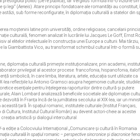
 prestigiului politic (
De re publica
), iar Vergilius formula într-o viziune s
și legi” (
Aeneis
). Atare principii fondatoare ale romanității au constituit, 
 astăzi, sub forme reconfigurate, în diplomația culturală a statelor din sp
a moștenirii latine prin universități, ordine religioase, cancelarii princia
mație culturală, fenomen analizat în lucrările lui Jacques Le Goff, Ernst R
v al elitelor intelectuale în construcția unei Europe a culturii. Mai târziu,
taire la Giambattista Vico, au transformat schimbul cultural într-o formă su
, diplomația culturală primește instituționalizare, prin academii, institu
 laborator privilegiat al acestor procese: francofonia, hispanofonia, italo
ță simbolică, în care limba, literatura, artele, educația sunt utilizate ca
X-lea reflecțiile lui Antonio Gramsci asupra hegemoniei culturale, studiile 
teoretice esențiale pentru înțelegerea raporturilor dintre cultură și putere.
turale, Alain Lombard analizează beneficiile societale ale diplomației cultu
dezvoltă în Franța încă de la jumătatea secolului al XIX-lea, iar un minis
n această țară. În spațiul romanic, institutele culturale (Institut Français,
o di Cultura, Institutul Cultural Român) au devenit actori-cheie ai acestei
eația artistică și dialogul intercultural.
IV-a ediție a Colocviului Internațional „Comunicare și cultură în Romania
mația culturală în spațiul romanic – perspective sincronice și diacronice
fen