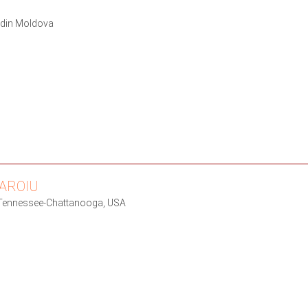
t din Moldova
GAROIU
f Tennessee-Chattanooga, USA