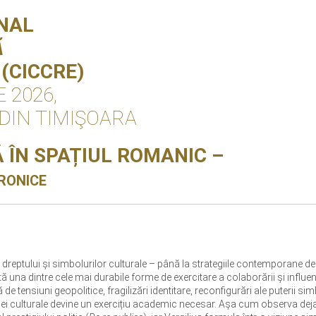
NAL
Ă
(CICCRE)
E 2026,
 DIN TIMIŞOARA
 ÎN SPAȚIUL ROMANIC –
CRONICE
, dreptului și simbolurilor culturale – până la strategiile contemporane d
 una dintre cele mai durabile forme de exercitare a colaborării și influenț
 de tensiuni geopolitice, fragilizări identitare, reconfigurări ale puterii sim
ției culturale devine un exercițiu academic necesar. Așa cum observa dej