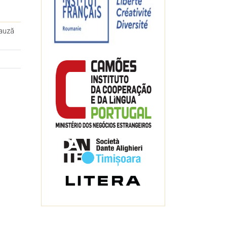
pauză