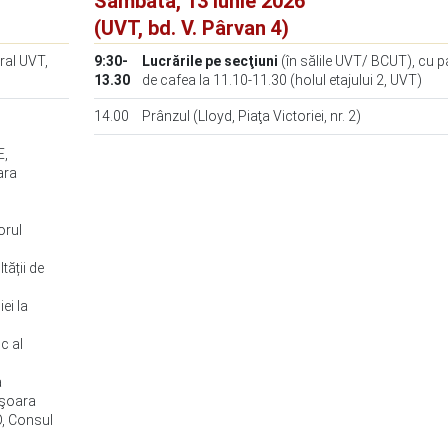
Sâmbătă, 13 iunie 2026
(UVT, bd. V. Pârvan 4)
tral UVT,
9:30-
Lucrările pe secţiuni
(în sălile UVT/ BCUT), cu 
13.30
de cafea la 11.10-11.30 (holul etajului 2, UVT)
14.00
Prânzul (Lloyd, Piaţa Victoriei, nr. 2)
E,
ara
orul
tății de
ei la
c al
a
Timişoara
, Consul