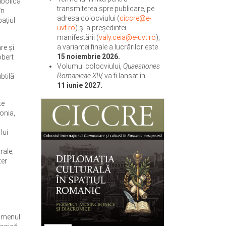
imbolică
transmiterea spre publicare, pe
în
adresa colocviului (
ciccre@e-
ațiul
uvt.ro
) și a președintei
manifestării (
valy.ceia@e-uvt.ro
),
a variantei finale a lucrărilor este
re și
15 noiembrie 2026.
obert
Volumul colocviului,
Quaestiones
Romanicae XIV,
va fi lansat în
btilă
11 iunie 2027.
te
fonia,
lui
rale;
ter
omenul