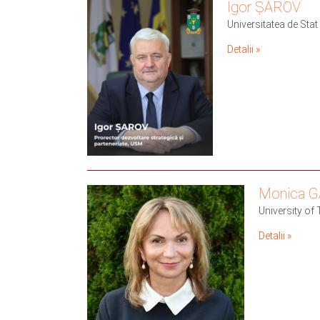
Igor ȘAROV
Universitatea de Sta
Detalii »
Monica 
University o
Detalii »