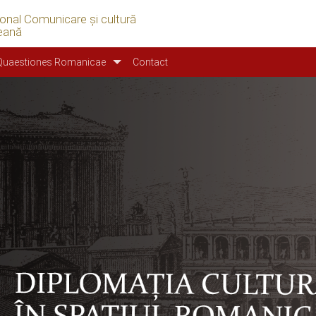
ional Comunicare şi cultură
eană
Quaestiones Romanicae
Contact