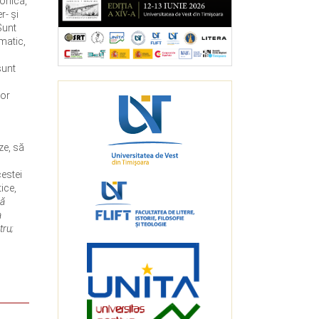
ronică,
r- și
 Sunt
omatic,
sunt
vor
ze, să
cestei
ice,
bă
a
tru;