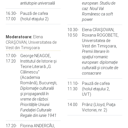
antiutopie universală
european. Studiu de
caz: Noul Val
16.30-
Pauză de cafea
Românesc ca soft
17.00
(holul etajului 2)
power
10.30-
Elena CRAŞOVAN,
10.50
Roxana ROGOBETE,
Moderatoare:
Elena
Universitatea de
CRAŞOVAN, Universitatea de
Vest din Timişoara,
Vest din Timişoara
Premii literare în
17.00-
George NEAGOE,
spaţiul romanic
17.20
Institutul de Istorie și
european: diplomație
Teorie Literară „G.
culturală şi circuite de
Călinescu"
consacrare
(Academia
Română), Bucureşti,
11.10-
Pauză de cafea
Diplomaţie culturală
11.30
(holul etajului 2,
şi propagandă în
UVT)
vreme de război.
Prioritățile Uniunii
14.00
Prânz (Lloyd, Piaţa
Fundației Culturale
Victoriei, nr. 2)
Regale din iunie 1941
17.20-
Florina ANDERCĂU,