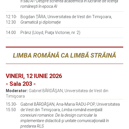
fi sau AI? Despre scrierea academică în lucrările de licenţă
româneşti în epoca AI
12.10-
Bogdan ȚÂRA, Universitatea de Vest din Timişoara,
12.30
Gramatică şi diplomație
14.00
Prânz (Lloyd, Piaţa Victoriei, nr. 2)
LIMBA ROMÂNĂ CA LIMBĂ STRĂINĂ
VINERI, 12 IUNIE 2026
- Sala 203 -
Moderator:
Gabriel BĂRDĂŞAN, Universitatea de Vest din
Timişoara
15.30-
Gabriel BĂRDĂŞAN, Ana-Maria RADU-POP, Universitatea
15.50
de Vest din Timişoara,
Limba română esenţială:
conexiuni romanice. De la design curricular la
implementare didactică şi unitate comunicaţională în
predarea RLS