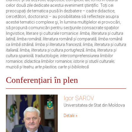
celor două zile dedicate acestui eveniment științific. Toți cei
preocupați de tematica pusă în dezbatere – cadre didactice,
cercetători, doctoranzi – au posibilitatea să reflecteze asupra
acestei tematici complexe şi, în lumina multiplelor ei provocări,
să propună comunicări pentru secţiunile consacrate spațiilor
lingvistice, literare și culturale romanice:
limba, literatura și cultura
latină; limba română; literatura română și comparată; limba română
ca limbă străină; limba și literatura franceză; limba, literatura și cultura
italiană; limba, literatura și cultura portugheză; limba, literatura și
cultura spaniolă; traductologie; intercomprehensiunea limbilor
romanice; didactica limbilor romanice; istorie și studii culturale;
muzică și teatru; arte plastice; carte și bibliotecă.
Conferențiari în plen
Igor ȘAROV
Universitatea de Stat din Moldova
Detalii »