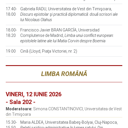
17.40-
Gabriela RADU, Universitatea de Vest din Timişoara,
18.00
Discurs epistolar şi practică diplomatică: două scrisori ale
lui Nicolaus Olahus
18.00-
Francisco Javier BRAN GARCÍA, Universidad
18.20
Complutense de Madrid,
Limba unui conflict european:
epistolele latine ale lui Matia Corvin despre Boemia
19.00
Cină (Lloyd, Piaţa Victoriei, nr. 2)
LIMBA ROMÂNĂ
VINERI, 12 IUNIE 2026
- Sala 202 -
Moderatoare:
Simona CONSTANTINOVICI, Universitatea de Vest
din Timişoara
15.30-
Maria ALDEA, Universitatea Babeş-Bolyai, Cluj-Napoca,
15.50
Relații juridico-administrative în lumea satului. Din