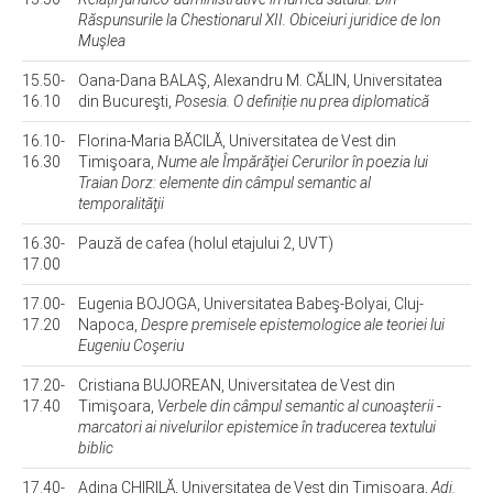
Răspunsurile la Chestionarul XII. Obiceiuri juridice de lon
Muşlea
15.50-
Oana-Dana BALAŞ, Alexandru M. CĂLIN, Universitatea
16.10
din Bucureşti,
Posesia. O definiție nu prea diplomatică
16.10-
Florina-Maria BĂCILĂ, Universitatea de Vest din
16.30
Timişoara,
Nume ale Împărăţiei Cerurilor în poezia lui
Traian Dorz: elemente din câmpul semantic al
temporalităţii
16.30-
Pauză de cafea (holul etajului 2, UVT)
17.00
17.00-
Eugenia BOJOGA, Universitatea Babeş-Bolyai, Cluj-
17.20
Napoca,
Despre premisele epistemologice ale teoriei lui
Eugeniu Coşeriu
17.20-
Cristiana BUJOREAN, Universitatea de Vest din
17.40
Timişoara,
Verbele din câmpul semantic al cunoaşterii -
marcatori ai nivelurilor epistemice în traducerea textului
biblic
17.40-
Adina CHIRILĂ, Universitatea de Vest din Timişoara,
Adj.