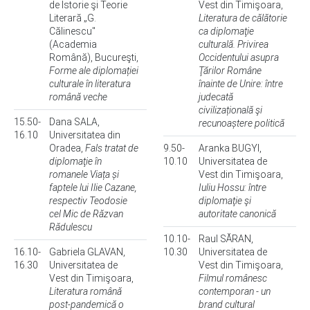
de Istorie şi Teorie
Vest din Timişoara,
Literară „G.
Literatura de călătorie
Călinescu"
ca diplomaţie
(Academia
culturală. Privirea
Română), Bucureşti,
Occidentului asupra
Forme ale diplomației
Ţărilor Române
culturale în literatura
înainte de Unire: între
română veche
judecată
civilizațională şi
15.50-
Dana SALA,
recunoaștere politică
16.10
Universitatea din
Oradea,
Fals tratat de
9.50-
Aranka BUGYI,
diplomaţie în
10.10
Universitatea de
romanele Viața și
Vest din Timişoara,
faptele lui Ilie Cazane,
Iuliu Hossu: între
respectiv Teodosie
diplomaţie şi
cel Mic de Răzvan
autoritate canonică
Rădulescu
10.10-
Raul SĂRAN,
16.10-
Gabriela GLAVAN,
10.30
Universitatea de
16.30
Universitatea de
Vest din Timişoara,
Vest din Timişoara,
Filmul românesc
Literatura română
contemporan - un
post-pandemică o
brand cultural