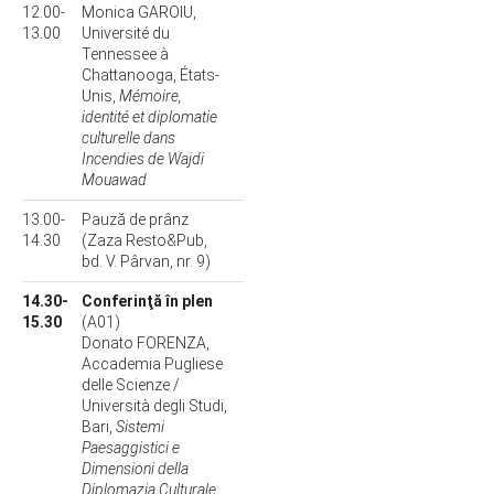
12.00-
Monica GAROIU,
13.00
Université du
Tennessee à
Chattanooga, États-
Unis,
Mémoire,
identité et diplomatie
culturelle dans
Incendies de Wajdi
Mouawad
13.00-
Pauză de prânz
14.30
(Zaza Resto&Pub,
bd. V. Pârvan, nr. 9)
14.30-
Conferinţă în plen
15.30
(A01)
Donato FORENZA,
Accademia Pugliese
delle Scienze /
Università degli Studi,
Bari,
Sistemi
Paesaggistici e
Dimensioni della
Diplomazia Culturale