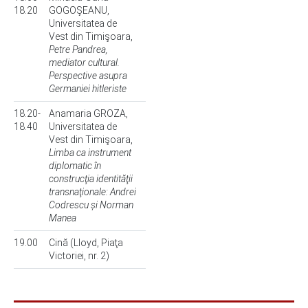
18.20
GOGOŞEANU,
Universitatea de
Vest din Timişoara,
Petre Pandrea,
mediator cultural.
Perspective asupra
Germaniei hitleriste
18.20-
Anamaria GROZA,
18.40
Universitatea de
Vest din Timişoara,
Limba ca instrument
diplomatic în
construcţia identităţii
transnaţionale: Andrei
Codrescu și Norman
Manea
19.00
Cină (Lloyd, Piaţa
Victoriei, nr. 2)