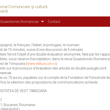
ional Comunicare şi cultură
eană
Quaestiones Romanicae
Contact
agnol, le français, l’italien, le portugais, le roumain.
 de 15 minutes, suivie d’une discussion de 5 minutes.
es feront l’objet d’une double évaluation anonymée, faite par les rappo
publiés, sous réserve d’acceptation, dans la revue Quaestiones Romanicae
uest de Timișoara (
www.editura.uvt.ro
).
ments sur le processus d’évaluation des articles en double aveugle sont
manicae
.
lei ou 70 euros, payables sur le compte de la Fondation de l’Université de
e fois la sélection des propositions de communications achevée.
VERSITATEA DE VEST TIMIȘOARA
17
 1, Bucarest, Roumanie
53989360001