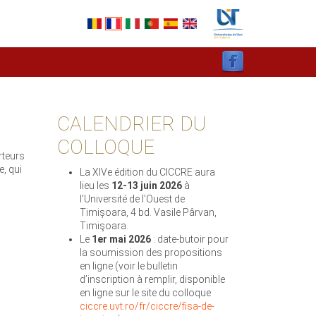
CALENDRIER DU
COLLOQUE
rteurs
, qui
La XIVe édition du CICCRE aura
lieu les
12-13 juin 2026
à
l’Université de l’Ouest de
Timișoara, 4 bd. Vasile Pârvan,
Timişoara.
Le
1er mai 2026
: date-butoir pour
la soumission des propositions
en ligne (voir le bulletin
d’inscription à remplir, disponible
en ligne sur le site du colloque
ciccre.uvt.ro/fr/ciccre/fisa-de-