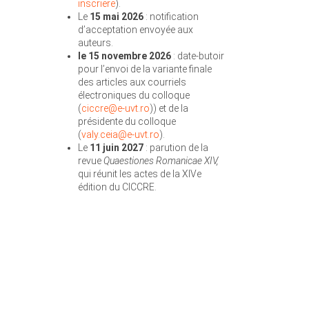
inscriere
).
Le
15 mai 2026
: notification
d’acceptation envoyée aux
auteurs.
le 15 novembre 2026
: date-butoir
pour l’envoi de la variante finale
des articles aux courriels
électroniques du colloque
(
ciccre@e-uvt.ro
)) et de la
présidente du colloque
(
valy.ceia@e-uvt.ro
).
Le
11 juin 2027
: parution de la
revue
Quaestiones Romanicae XIV,
qui réunit les actes de la XIVe
édition du CICCRE.