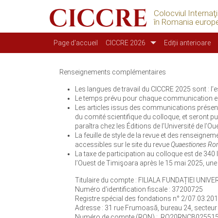
Colocviul Internaţ
în Romania europ
Navigation principale
Page d'accueil
CICCRE 2026
Ediții anterioare
Renseignements complémentaires
Les langues de travail du CICCRE 2025 sont : l’esp
Le temps prévu pour chaque communication est
Les articles issus des communications présenté
du comité scientifique du colloque, et seront 
paraîtra chez les Éditions de l’Université de l’O
La feuille de style de la revue et des renseigne
accessibles sur le site du revue
Quaestiones Ro
La taxe de participation au colloque est de 340 
l’Ouest de Timişoara après le 15 mai 2025, un
Titulaire du compte : FILIALA FUNDAȚIEI UNI
Numéro d'identification fiscale : 37200725
Registre spécial des fondations n° 2/07.03.20
Adresse : 31 rue Frumoasă, bureau 24, secteur
Numéro de compte (RON) : RO20RNCB02551