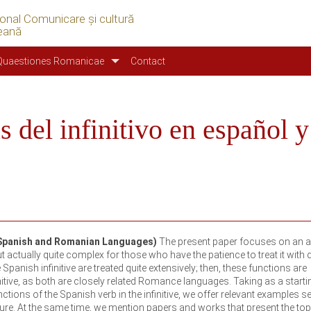
ional Comunicare şi cultură
eană
Quaestiones Romanicae
Contact
s del infinitivo en español y
in Spanish and Romanian Languages)
The present paper focuses on an a
but actually quite complex for those who have the patience to treat it with 
panish infinitive are treated quite extensively; then, these functions are
ive, as both are closely related Romance languages. Taking as a starti
nctions of the Spanish verb in the infinitive, we offer relevant examples s
ure. At the same time, we mention papers and works that present the top