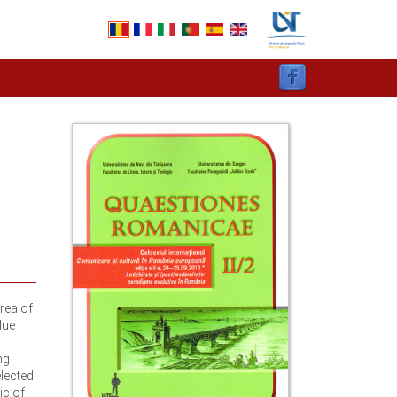
rea of
due
ng
elected
ic of