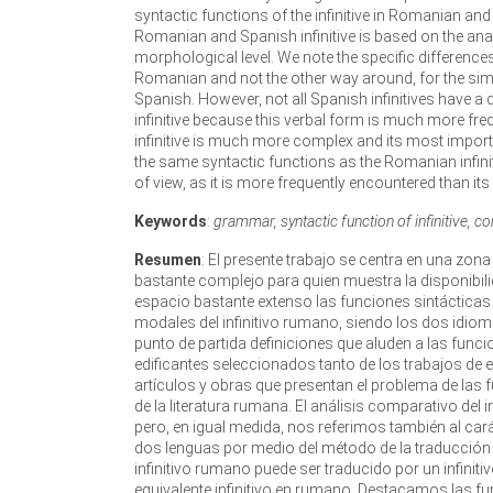
syntactic functions of the infinitive in Romanian a
Romanian and Spanish infinitive is based on the anal
morphological level. We note the specific difference
Romanian and not the other way around, for the simpl
Spanish. However, not all Spanish infinitives have a
infinitive because this verbal form is much more f
infinitive is much more complex and its most importan
the same syntactic functions as the Romanian infiniti
of view, as it is more frequently encountered than i
Keywords
:
grammar, syntactic function of infinitive, 
Resumen
: El presente trabajo se centra en una zona
bastante complejo para quien muestra la disponibili
espacio bastante extenso las funciones sintácticas 
modales del infinitivo rumano, siendo los dos id
punto de partida definiciones que aluden a las funci
edificantes seleccionados tanto de los trabajos de
artículos y obras que presentan el problema de las 
de la literatura rumana. El análisis comparativo del 
pero, en igual medida, nos referimos también al car
dos lenguas por medio del método de la traducción d
infinitivo rumano puede ser traducido por un infiniti
equivalente infinitivo en rumano. Destacamos las fun