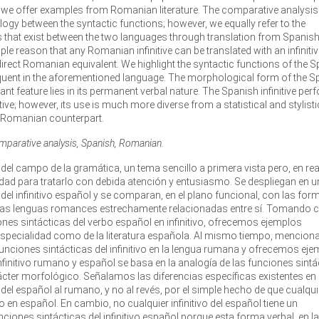
nd we offer examples from Romanian literature. The comparative analysis
ogy between the syntactic functions; however, we equally refer to the
s that exist between the two languages through translation from Spanish
e reason that any Romanian infinitive can be translated with an infinitiv
 direct Romanian equivalent. We highlight the syntactic functions of the 
requent in the aforementioned language. The morphological form of the S
t feature lies in its permanent verbal nature. The Spanish infinitive pe
ve; however, its use is much more diverse from a statistical and stylisti
ts Romanian counterpart.
comparative analysis, Spanish, Romanian.
 del campo de la gramática, un tema sencillo a primera vista pero, en rea
dad para tratarlo con debida atención y entusiasmo. Se despliegan en u
del infinitivo español y se comparan, en el plano funcional, con las for
iomas lenguas romances estrechamente relacionadas entre sí. Tomando
ones sintácticas del verbo español en infinitivo, ofrecemos ejemplos
 especialidad como de la literatura española. Al mismo tiempo, mencio
funciones sintácticas del infinitivo en la lengua rumana y ofrecemos ej
infinitivo rumano y español se basa en la analogía de las funciones sint
ácter morfológico. Señalamos las diferencias específicas existentes en 
el español al rumano, y no al revés, por el simple hecho de que cualqui
vo en español. En cambio, no cualquier infinitivo del español tiene un
ciones sintácticas del infinitivo español porque esta forma verbal, en la