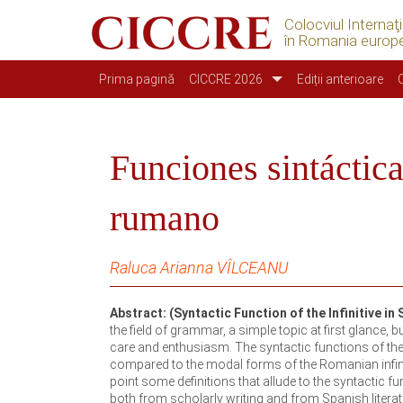
Colocviul Internaţ
în Romania europ
Main navigation
Prima pagină
CICCRE 2026
Ediții anterioare
Funciones sintáctica
rumano
Raluca Arianna VÎLCEANU
Abstract: (Syntactic Function of the Infinitive 
the field of grammar, a simple topic at first glance, 
care and enthusiasm. The syntactic functions of the S
compared to the modal forms of the Romanian infinit
point some definitions that allude to the syntactic fu
both from scholarly writing and from Spanish literat