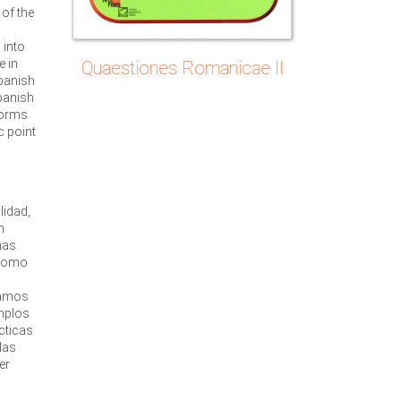
 of the
 into
e in
Quaestiones Romanicae II
Spanish
panish
rforms
c point
lidad,
n
mas
 como
namos
emplos
ácticas
las
er