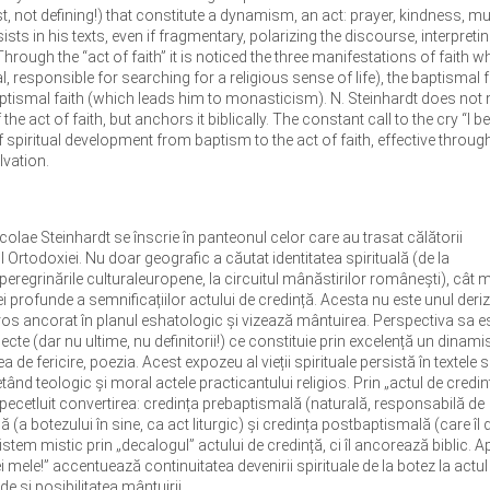
ast, not defining!) that constitute a dynamism, an act: prayer, kindness, mu
sists in his texts, even if fragmentary, polarizing the discourse, interpreti
Through the “act of faith” it is noticed the three manifestations of faith w
, responsible for searching for a religious sense of life), the baptismal f
-baptismal faith (which leads him to monasticism). N. Steinhardt does no
act of faith, but anchors it biblically. The constant call to the cry “I be
f spiritual development from baptism to the act of faith, effective throug
lvation.
icolae Steinhardt se înscrie în panteonul celor care au trasat călătorii
l Ortodoxiei. Nu doar geografic a căutat identitatea spirituală (de la
a peregrinările culturaleuropene, la circuitul mânăstirilor românești), cât 
ei profunde a semnificațiilor actului de credință. Acesta nu este unul deriz
iguros ancorat în planul eshatologic și vizează mântuirea. Perspectiva sa e
cte (dar nu ultime, nu definitorii!) ce constituie prin excelență un dinam
de fericire, poezia. Acest expozeu al vieții spirituale persistă în textele s
ând teologic și moral actele practicantului religios. Prin „actul de credin
u pecetluit convertirea: credința prebaptismală (naturală, responsabilă de
ă (a botezului în sine, ca act liturgic) și credința postbaptismală (care îl
tem mistic prin „decalogul” actului de credință, ci îl ancorează biblic. Ap
 mele!” accentuează continuitatea devenirii spirituale de la botez la actul
de și posibilitatea mântuirii.