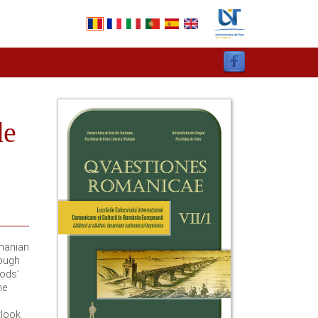
de
manian
rough
oods’
he
tlook