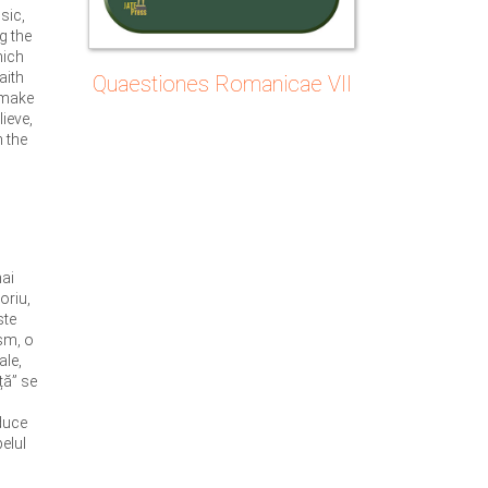
sic,
ng the
hich
aith
Quaestiones Romanicae VII
t make
lieve,
h the
mai
oriu,
ste
ism, o
ale,
ță” se
 duce
elul