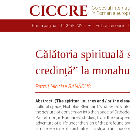
Colocviul Internaţ
în Romania europ
Main navigation
Prima pagină
CICCRE 2026
Ediții anterioare
Călătoria spirituală 
credință” la monahu
Pătruț Nicolae BĂNĂDUC
Abstract: (The spiritual journey and / or the elem
cultural space, Nicholas Steinhardt’s name falls int
the gesture of conversion into the space of Orthodox
Pantelimon, in Bucharest studies, from the Europea
adventure of a life under the sign of the profound ana
simple exercise of spirituality: it is strong and rig