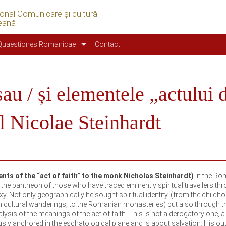
ional Comunicare şi cultură
eană
Quaestiones Romanicae
Contact
sau / și elementele „actului 
l Nicolae Steinhardt
ents of the “act of faith” to the monk Nicholas Steinhardt)
In the Ro
o the pantheon of those who have traced eminently spiritual travellers th
y. Not only geographically he sought spiritual identity. (from the childh
n cultural wanderings, to the Romanian monasteries) but also through t
lysis of the meanings of the act of faith. This is not a derogatory one, a
orously anchored in the eschatological plane and is about salvation. His ou