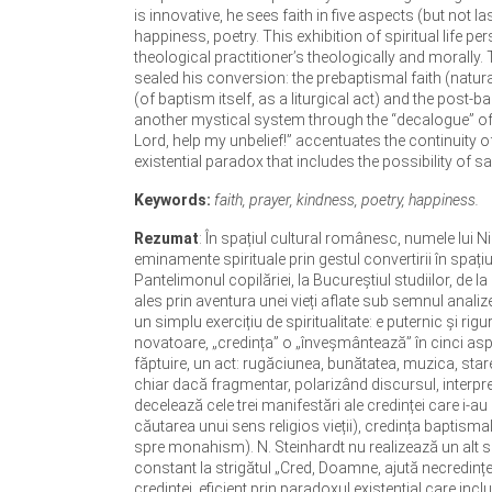
is innovative, he sees faith in five aspects (but not l
happiness, poetry. This exhibition of spiritual life per
theological practitioner’s theologically and morally. 
sealed his conversion: the prebaptismal faith (natural
(of baptism itself, as a liturgical act) and the post
another mystical system through the “decalogue” of the 
Lord, help my unbelief!” accentuates the continuity o
existential paradox that includes the possibility of sa
Keywords:
faith, prayer, kindness, poetry, happiness.
Rezumat
: În spațiul cultural românesc, numele lui N
eminamente spirituale prin gestul convertirii în spațiu
Pantelimonul copilăriei, la Bucureștiul studiilor, de l
ales prin aventura unei vieți aflate sub semnul analiz
un simplu exercițiu de spiritualitate: e puternic și r
novatoare, „credința” o „înveșmântează” în cinci aspe
făptuire, un act: rugăciunea, bunătatea, muzica, starea 
chiar dacă fragmentar, polarizând discursul, interpret
decelează cele trei manifestări ale credinței care i-a
căutarea unui sens religios vieții), credința baptismal
spre monahism). N. Steinhardt nu realizează un alt sis
constant la strigătul „Cred, Doamne, ajută necredinței
credinței, eficient prin paradoxul existențial care inclu