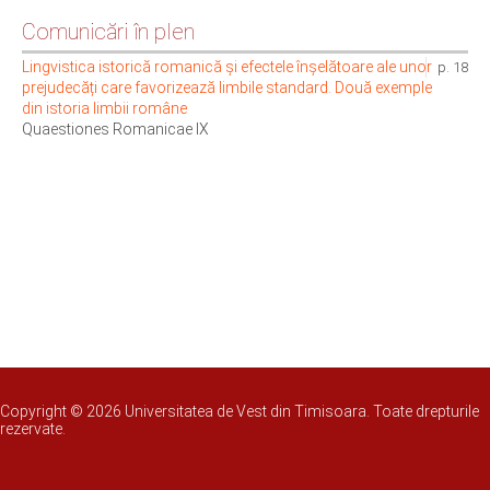
Comunicări în plen
Lingvistica istorică romanică și efectele înșelătoare ale unor
p. 18
prejudecăți care favorizează limbile standard. Două exemple
din istoria limbii române
Quaestiones Romanicae IX
Copyright © 2026 Universitatea de Vest din Timisoara. Toate drepturile
rezervate.