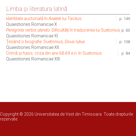
Limba şi literatura latină
Identitate auctorială în
Analele
lui Tacitus
p. 149
Quaestiones Romanicae X
Peregrinis verbis utendo
: Dificultăți în traducerea lui Suetonius
p. 63
Quaestiones Romanicae XI
Țesând o biografie: Suetonius,
Divus Iulius
p. 108
Quaestiones Romanicae XII
Crimă și haos: criza din anii 68-69 e.n. în Suetonius
p. 84
Quaestiones Romanicae XIII
Copyright © 2026 Universitatea de Vest din Timisoara. Toate drepturile
rezervate.