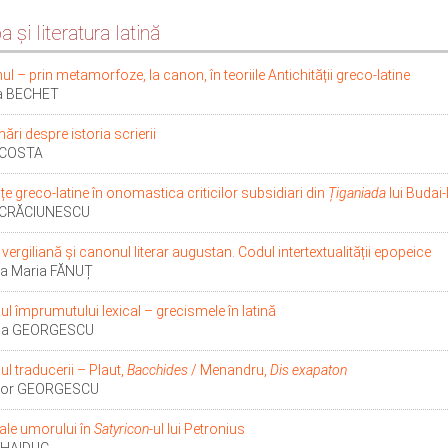
 şi literatura latină
ul – prin metamorfoze, la canon, în teoriile Antichității greco-latine
ca BECHET
ări despre istoria scrierii
 COSTA
nțe greco-latine în onomastica criticilor subsidiari din
Țiganiada
lui Budai
 CRĂCIUNESCU
vergiliană și canonul literar augustan. Codul intertextualității epopeice
a Maria FĂNUȚ
l împrumutului lexical – grecismele în latină
na GEORGESCU
l traducerii – Plaut,
Bacchides
/ Menandru,
Dis exapaton
dor GEORGESCU
ale umorului în
Satyricon
-ul lui Petronius