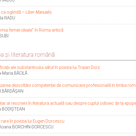
l HAIDUC
 ca oglindă –
Liber Manualis
ela RADU
mia femeii ideale” în Roma antică
 SUBI
a şi literatura română
icații ale substantivului
sărut
în poezia lui Traian Dorz
a-Maria BĂCILĂ
zarea dezvoltării competenței de comunicare profesională în limba român
el BĂRDĂȘAN
tar al rescrierii în literatura actuală sau despre cuplul odiseic de la epop
ca BODIŞTEAN
 rare în poezia lui Eugen Dorcescu
a-Ioana BORCHIN-DORCESCU