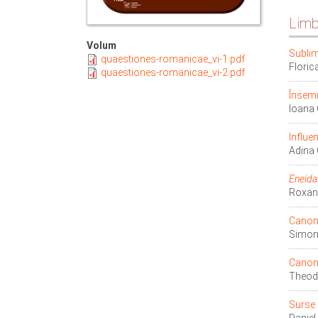
Limba
Volum
Sublim
quaestiones-romanicae_vi-1.pdf
Flori
quaestiones-romanicae_vi-2.pdf
Însemn
Ioana
Influe
Adina
Eneida
Roxan
Canonu
Simo
Canonu
Theo
Surse 