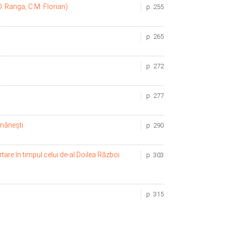
D. Ranga, C.M. Florian)
p. 255
p. 265
p. 272
p. 277
omânești
p. 290
are în timpul celui de-al Doilea Război
p. 303
p. 315