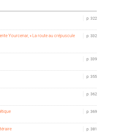
p. 322
erite Yourcenar, « La route au crépuscule
p. 332
p. 339
p. 355
p. 362
étique
p. 369
téraire
p. 381