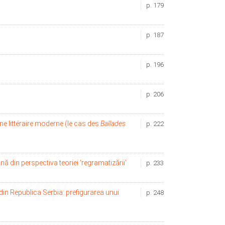
p. 179
p. 187
p. 196
p. 206
ne littéraire moderne (le cas des
Ballades
p. 222
 din perspectiva teoriei ‘regramatizării’
p. 233
 din Republica Serbia: prefigurarea unui
p. 248