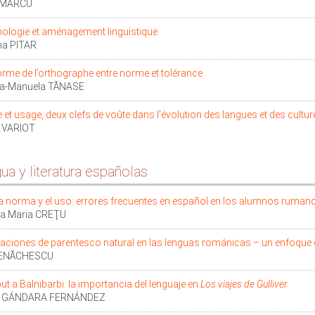
 MARCU
ologie et aménagement linguistique
na PITAR
orme de l’orthographe entre norme et tolérance
ina-Manuela TĂNASE
et usage, deux clefs de voûte dans l’évolution des langues et des cultur
e VARIOT
ua y literatura españolas
la norma y el uso: errores frecuentes en español en los alumnos ruman
a Maria CREŢU
laciones de parentesco natural en las lenguas románicas – un enfoqu
 ENĂCHESCU
iput a Balnibarbi: la importancia del lenguaje en
Los viajes de Gulliver
ia GÁNDARA FERNÁNDEZ