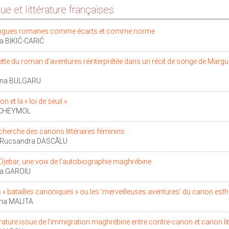
ue et littérature françaises
angues romanes comme écarts et comme norme
a BIKIĆ-CARIĆ
ette du roman d’aventures réinterprétée dans un récit de songe de Margu
iana BULGARU
n et la « loi de seuil »
 CHEYMOL
echerche des canons littéraires féminins
-Rucsandra DASCĂLU
Djebar, une voix de l’autobiographie maghrébine
a GAROIU
s « batailles canoniques » ou les ‘merveilleuses aventures’ du canon esth
a MALITA
térature issue de l’immigration maghrébine entre contre-canon et canon lit