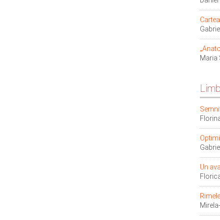
Danie
Cartea
Gabri
„Anato
Maria
Limb
Semnif
Florin
Optimi
Gabri
Un ava
Flori
Rimele
Mirel