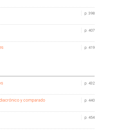
p. 398
p. 407
es
p. 419
os
p. 432
e diacrónico y comparado
p. 440
p. 454