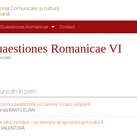
ional Comunicare şi cultură
eană
Quaestiones Romanicae
Contact
aestiones Romanicae VI
icole)
nicări în plen
sioni e perplessità sul canone: il caso Leopardi
nda BRATU ELIAN
ile ceho-române – un exemplu de apropiere prin cultură
e VALENTOVÁ