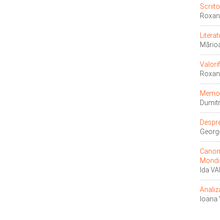
Scriit
Roxa
Litera
Mărio
Valori
Roxan
Memori
Dumit
Despre
Georg
Canonu
Mondi
Ida VA
Analiz
Ioana 