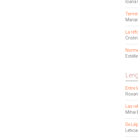
Ioana
Termin
Maria
La réf
Crist
Norme 
Estell
Leng
Entre 
Roxan
Las re
Mihai
De Lil
Letic