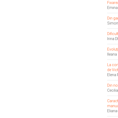
Fixare
Emina
Din ga
Simon
Dificu
Irina 
Evoluț
Ilean
La con
de Vic
Elena
Din no
Cecil
Caract
manua
Eliana