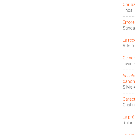
Cortáz
Ilinca 
Errore
Sanda
La rec
Adolf
Cervan
Lavini
Imitati
canoni
Silvia
Caract
Crist
La prá
Raluc
Los po