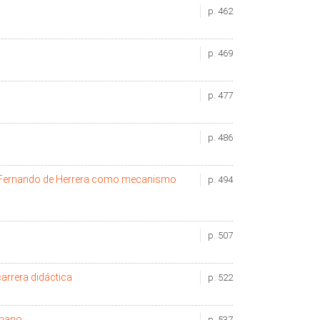
p. 462
p. 469
p. 477
p. 486
Fernando de Herrera como mecanismo
p. 494
p. 507
carrera didáctica
p. 522
umano
p. 537