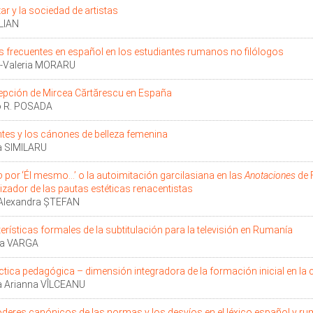
ar y la sociedad de artistas
ILIAN
s frecuentes en español en los estudiantes rumanos no filólogos
-Valeria MORARU
epción de Mircea Cărtărescu en España
o R. POSADA
tes y los cánones de belleza femenina
a SIMILARU
o
por ʻÉl mesmo...ʼ o la autoimitación garcilasiana en las
Anotaciones
de 
zador de las pautas estéticas renacentistas
-Alexandra ŞTEFAN
erísticas formales de la subtitulación para la televisión en Rumanía
ina VARGA
ctica pedagógica – dimensión integradora de la formación inicial en la 
a Arianna VÎLCEANU
deres canónicos de las normas y los desvíos en el léxico español y r