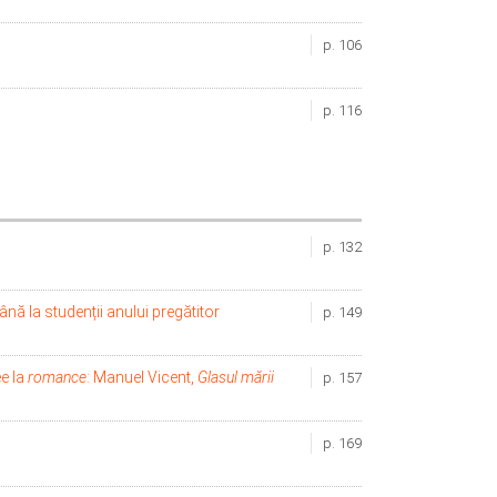
p. 106
p. 116
p. 132
ă la studenții anului pregătitor
p. 149
ee la
romance
: Manuel Vicent,
Glasul mării
p. 157
p. 169