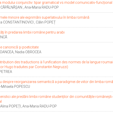
a modului conjunctiv: tipar gramatical vs model comunicativ-funcțional
 CĂPĂLNĂȘAN , Ana-Maria RADU-POP
mele minore ale exprimării superlativului în limba română
a CONSTANTINOVICI , Călin POPEȚ
ltăţi în predarea limbii române pentru arabi
DINCĂ
ie canonică și poeticitate
a OANCEA, Nadia OBROCEA
tribution des traductions à l’unification des normes de la langue roumai
tor Hugo traduites par Constantin Negruzzi)
 PETREA
u despre reorganizarea semantică a paradigmei de viitor din limba română
ia-Mihaela POPESCU
eristici ale predării limbii române studenților din comunitățile românești
l
-Alina POPEȚI, Ana-Maria RADU-POP