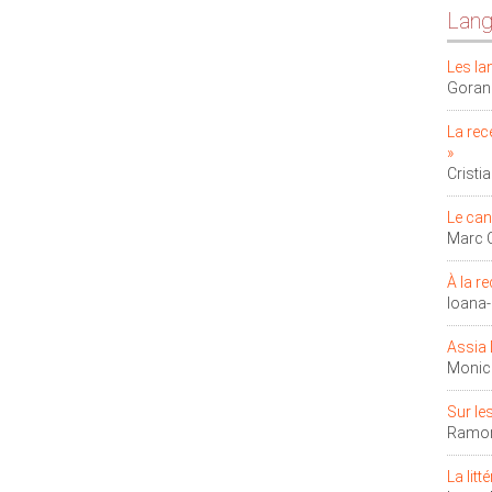
Lang
Les l
Goran
La rec
»
Crist
Le cano
Marc
À la r
Ioana
Assia 
Monic
Sur le
Ramon
La lit