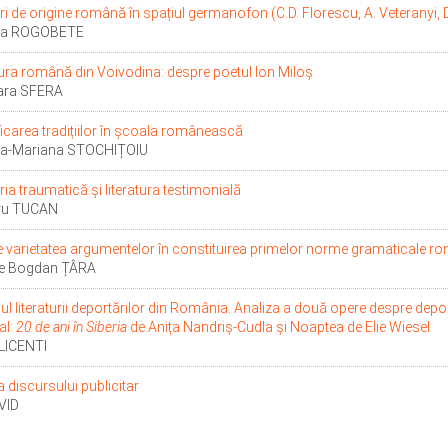
ori de origine română în spațiul germanofon (C.D. Florescu, A. Veteranyi, 
na ROGOBETE
tura română din Voivodina: despre poetul Ion Miloş
ara SFERA
ficarea tradițiilor în școala românească
a-Mariana STOCHIȚOIU
a traumatică și literatura testimonială
ru TUCAN
 varietatea argumentelor în constituirea primelor norme gramaticale r
e Bogdan ȚÂRA
l literaturii deportărilor din România. Analiza a două opere despre deport
al:
20 de ani în Siberia
de Anița Nandriş-Cudla și Noaptea de Elie Wiesel
LICENTI
a discursului publicitar
VID