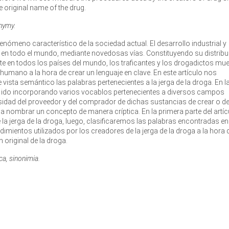
 original name of the drug.
nymy.
enómeno característico de la sociedad actual. El desarrollo industrial y
s en todo el mundo, mediante novedosas vías. Constituyendo su distrib
nte en todos los países del mundo, los traficantes y los drogadictos mu
 humano a la hora de crear un lenguaje en clave. En este artículo nos
vista semántico las palabras pertenecientes a la jerga de la droga. En l
ha ido incorporando varios vocablos pertenecientes a diversos campos
esidad del proveedor y del comprador de dichas sustancias de crear o d
 a nombrar un concepto de manera críptica. En la primera parte del artíc
 la jerga de la droga, luego, clasificaremos las palabras encontradas e
mientos utilizados por los creadores de la jerga de la droga a la hora 
original de la droga.
a, sinonimia.