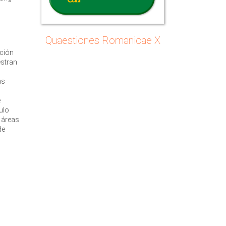
Quaestiones Romanicae X
ución
estran
as
e
ulo
n áreas
de