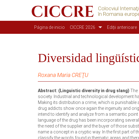
Colocviul Internaţ
în Romania europ
Navegación principal
Página de inicio
CICCRE 2026
Ediții anterioare
Diversidad lingüísti
Roxana Maria CREŢU
Abstract: (Linguistic diversity in drug slang)
The 
society. Industrial and technological development 
Making its distribution a crime, which is punishable a
drug addicts show once again the ingenuity and origi
intend to identify and analyze from a semantic point
language of the drug has been incorporating several w
the need of the supplier and the buyer of those subs
name a concept in a cryptic way. In the first part of t
classify the words found in thematic areas and ther