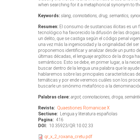
when searching for it a metaphorical synonym to the
Keywords:
slang, connotations, drug, semantics, syno
Resumen:
El consumo de sustancias ilícitas es un f
tecnológico ha favorecido la difusión de las droga
un delito, que se castiga según el código penal vige
una vez más la ingeniosidad y la originalidad del ser
proponemos identificar y analizar desde un punto de 
últimas décadas, el lenguaje argótico de la droga 
semánticos. Esto se debe, en primer lugar, a la nec
buscar dentro de la lengua una palabra que le ayude
hablaremos sobre las principales características de
temáticas y por ende veremos cuáles son los procedi
buscarle un sinónimo metafórico a la denominación 
Palabras clave:
argot, connotaciones, droga, semántic
Revista
Quaestiones Romanicae X
Sectiune
Lengua y literatura españolas
Pagina
416
DOI
10.35923/QR.10.02.33
qr_x_2_roxana_cretu.pdf