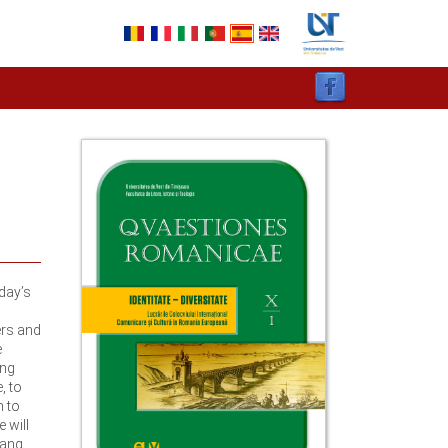
day’s
ers and
e
ang
, to
m to
 will
lang