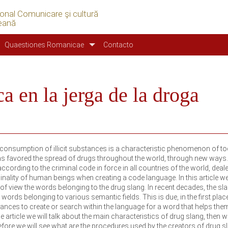
ional Comunicare şi cultură
eană
Quaestiones Romanicae
Contacto
ca en la jerga de la droga
consumption of illicit substances is a characteristic phenomenon of to
has favored the spread of drugs throughout the world, through new ways.
ccording to the criminal code in force in all countries of the world, deal
nality of human beings when creating a code language. In this article w
 of view the words belonging to the drug slang. In recent decades, the sl
ords belonging to various semantic fields. This is due, in the first place
tances to create or search within the language for a word that helps the
he article we will talk about the main characteristics of drug slang, then we
efore we will see what are the procedures used by the creators of drug s