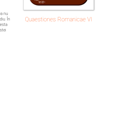
ea nu
Quaestiones Romanicae VI
iu. În
cesta
stei