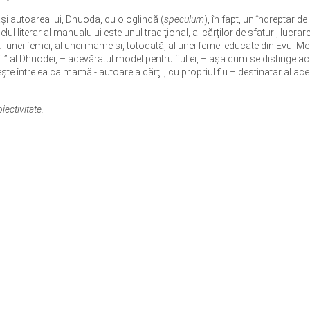
ăși autoarea lui, Dhuoda, cu o oglindă (
speculum
), în fapt, un îndreptar de
l literar al manualului este unul tradiţional, al cărţilor de sfaturi, lucrar
l unei femei, al unei mame și, totodată, al unei femei educate din Evul Med
” al Dhuodei, – adevăratul model pentru fiul ei, – aşa cum se distinge a
te între ea ca mamă - autoare a cărţii, cu propriul fiu – destinatar al ace
ectivitate.