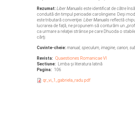
Rezumat:
Liber Manualis
este identificat de către îns
conduită din timpul perioadei carolingiene. Deşi modelu
este tributară convenţiei.
Liber Manualis
reflectă chipu
lucrarea de față, ne propunem să conturăm un „profil
ca urmare a relaţiei strânse pe care Dhuoda o stabileş
cărţi.
Cuvinte-cheie:
manual, speculum, imagine, canon, subi
Revista
Quaestiones Romanicae VI
Sectiune
Limba şi literatura latină
Pagina
106
qr_vi_1_gabriela_radu.pdf