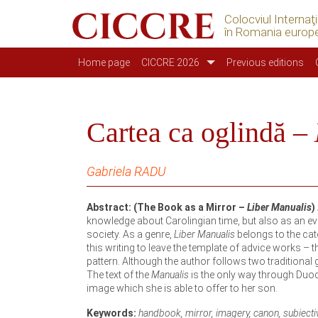
Colocviul Internaţ
în Romania europ
Main navigation
Home page
CICCRE 2026
Previous editions
Cartea ca oglindă –
Gabriela RADU
Abstract: (The Book as a Mirror –
Liber Manualis
)
knowledge about Carolingian time, but also as an e
society. As a genre,
Liber Manualis
belongs to the cate
this writing to leave the template of advice works –
pattern. Although the author follows two traditional 
The text of the
Manualis
is the only way through Duoda
image which she is able to offer to her son.
Keywords:
handbook, mirror, imagery, canon, subiectiv