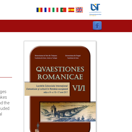
Ages
akes
nd the
luded.
al