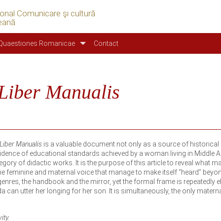
ional Comunicare şi cultură
eană
Quaestiones Romanicae
Contact
Liber Manualis
Liber Manualis
is a valuable document not only as a source of historical
vidence of educational standards achieved by a woman living in Middle 
gory of didactic works. It is the purpose of this article to reveal what m
 the feminine and maternal voice that manage to make itself “heard” beyo
genres, the handbook and the mirror, yet the formal frame is repeatedly e
 can utter her longing for her son. It is simultaneously, the only matern
ity.